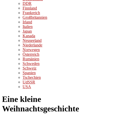
DDR
Finnland
Frankreich
Großbritannien
Irland
Italien
Japan
Kanada
Neuseeland
Niederlande
Norwegen
Österreich
Rumänien
Schweden
Schweiz
Spanien
Tschechien
UdSSR
USA
Eine kleine
Weihnachtsgeschichte