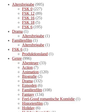
Altersfreigabe
(995)
FSK 0
(227)
FSK 12
(89)
FSK 16
(25)
FSK 18
(5)
FSK 6
(195)
Drama
(1)
Altersfreigabe
(1)
Familienfilm
(1)
Altersfreigabe
(1)
FSK 6
(1)
Produktionsland
(1)
Genre
(996)
Abenteuer
(33)
Action
(7)
Animation
(120)
Biografie
(2)
Drama
(332)
Episoden
(6)
Familienfilm
(108)
Fantasy
(134)
Feel-Good romantische Komödie
(1)
Historienfilm
(3)
Holiday
(6)