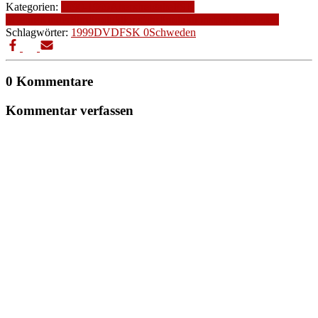
Kategorien:
1990-1999
Altersfreigabe
FSK
0
Genre
Kinderfilm
Produktionsjahr
Produktionsland
Schweden
Schlagwörter:
1999
DVD
FSK 0
Schweden
0 Kommentare
Kommentar verfassen