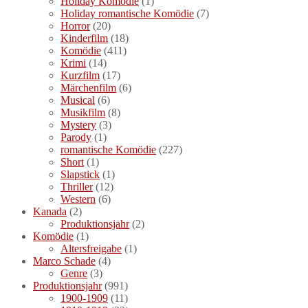
Holiday Komödie
(1)
Holiday romantische Komödie
(7)
Horror
(20)
Kinderfilm
(18)
Komödie
(411)
Krimi
(14)
Kurzfilm
(17)
Märchenfilm
(6)
Musical
(6)
Musikfilm
(8)
Mystery
(3)
Parody
(1)
romantische Komödie
(227)
Short
(1)
Slapstick
(1)
Thriller
(12)
Western
(6)
Kanada
(2)
Produktionsjahr
(2)
Komödie
(1)
Altersfreigabe
(1)
Marco Schade
(4)
Genre
(3)
Produktionsjahr
(991)
1900-1909
(11)