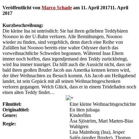
Veröffentlicht von
Marco Schade
am
11. April 2017
11. April
2017
Kurzbeschreibung:
Die kleine Ina ist untröstlich: Sie hat ihren geliebten Teddybären
Noonoo in der U-Bahn verloren. Alle Bemühungen, Noonoo
wieder zu finden, sind vergeblich, denn durch eine Reihe von
Zufällen hat Noonoo bereits eine wahre Odyssee durch das
vorweihnachtliche Schweden begonnen. Während Inas Eltern
immer noch hoffen, dass irgendjemand den Teddy zurückbringt,
wird Ina immer trauriger. Da hilft auch die Aussicht nicht, dass sie
bald ihren großen Bruder Jacob aus Amerika kennen lernen wird,
der über Weihnachten zu Besuch kommt. Als Jacob am Heiligabend
landet, ist sein Gepäck mit all seinen Weihnachtsgeschenken
verloren gegangen. Welch Glück, dass er in einem Trödelladen noch
einen alten Teddy findet…
Filmtitel:
Eine kleine Weihnachtsgeschichte
Originaltitel:
En liten julsaga
Genre:
Kinderfilm
Åsa Sjöström, Mari Marten-Bias
Regie:
Wahlgren
Lisa Malmborg (Ina), Jesper
Salén (großer Bruder), Thomas