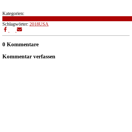
Kategorien:
2018
Abenteuer
Altersfreigabe
Fantasy
Genre
Produktionsjahr
Produktio
Schlagwörter:
2018
USA
0 Kommentare
Kommentar verfassen