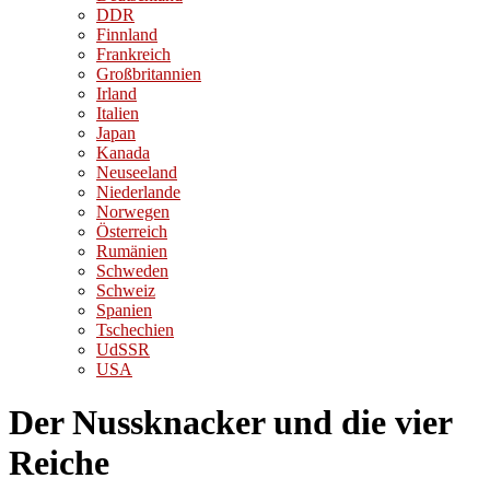
DDR
Finnland
Frankreich
Großbritannien
Irland
Italien
Japan
Kanada
Neuseeland
Niederlande
Norwegen
Österreich
Rumänien
Schweden
Schweiz
Spanien
Tschechien
UdSSR
USA
Der Nussknacker und die vier
Reiche