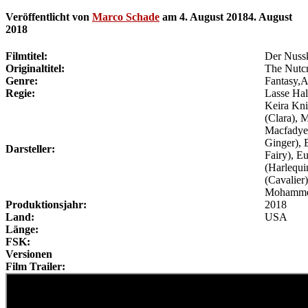
Veröffentlicht von
Marco Schade
am
4. August 2018
4. August
2018
Filmtitel:
Der Nussk
Originaltitel:
The Nutcr
Genre:
Fantasy,A
Regie:
Lasse Hal
Keira Kni
(Clara), 
Macfadyen
Ginger), 
Darsteller:
Fairy), E
(Harlequi
(Cavalier
Mohammed
Produktionsjahr:
2018
Land:
USA
Länge:
FSK:
Versionen
Film Trailer: