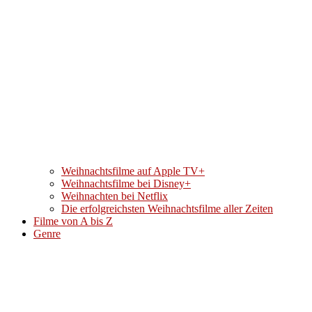
Weihnachtsfilme auf Apple TV+
Weihnachtsfilme bei Disney+
Weihnachten bei Netflix
Die erfolgreichsten Weihnachtsfilme aller Zeiten
Filme von A bis Z
Genre