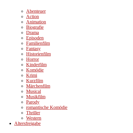
Abenteuer
Action
Animation
Biografie
Drama
Episoden
Familienfilm
Fantasy
Historienfilm
Horror
Kinderfilm
Komödie
Krimi
Kurzfilm
Märchenfilm
Musical
Musikfilm
Parody
romantische Komödie
Thriller
Western
Altersfreigabe