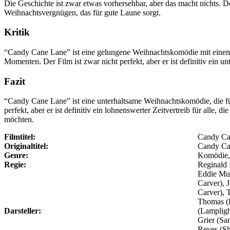
Die Geschichte ist zwar etwas vorhersehbar, aber das macht nichts. De
Weihnachtsvergnügen, das für gute Laune sorgt.
Kritik
“Candy Cane Lane” ist eine gelungene Weihnachtskomödie mit einem
Momenten. Der Film ist zwar nicht perfekt, aber er ist definitiv ein 
Fazit
“Candy Cane Lane” ist eine unterhaltsame Weihnachtskomödie, die für
perfekt, aber er ist definitiv ein lohnenswerter Zeitvertreib für alle, 
möchten.
Filmtitel:
Candy Ca
Originaltitel:
Candy Ca
Genre:
Komödie, 
Regie:
Reginald 
Eddie Mur
Carver), 
Carver), 
Thomas (H
Darsteller:
(Lampligh
Grier (Sa
Reyes (Sh