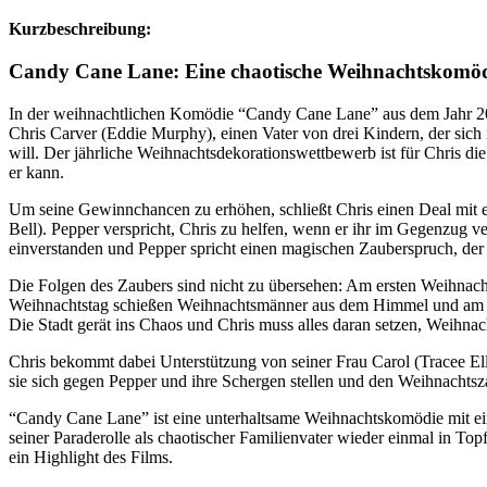
Kurzbeschreibung:
Candy Cane Lane: Eine chaotische Weihnachtskomö
In der weihnachtlichen Komödie “Candy Cane Lane” aus dem Jahr 2
Chris Carver (Eddie Murphy), einen Vater von drei Kindern, der sic
will. Der jährliche Weihnachtsdekorationswettbewerb ist für Chris d
er kann.
Um seine Gewinnchancen zu erhöhen, schließt Chris einen Deal mit e
Bell). Pepper verspricht, Chris zu helfen, wenn er ihr im Gegenzug ver
einverstanden und Pepper spricht einen magischen Zauberspruch, de
Die Folgen des Zaubers sind nicht zu übersehen: Am ersten Weihnach
Weihnachtstag schießen Weihnachtsmänner aus dem Himmel und am d
Die Stadt gerät ins Chaos und Chris muss alles daran setzen, Weihnach
Chris bekommt dabei Unterstützung von seiner Frau Carol (Tracee E
sie sich gegen Pepper und ihre Schergen stellen und den Weihnachtsz
“Candy Cane Lane” ist eine unterhaltsame Weihnachtskomödie mit e
seiner Paraderolle als chaotischer Familienvater wieder einmal in Topfo
ein Highlight des Films.