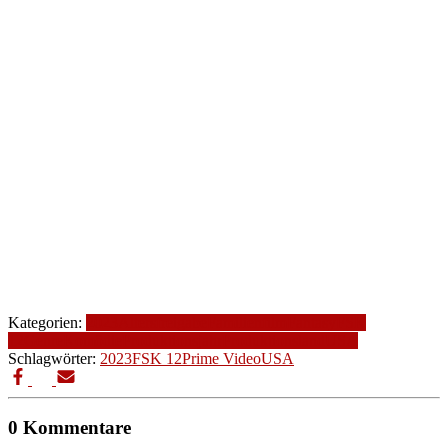
Kategorien:
2023
Altersfreigabe
Familienfilm
Fantasy
FSK
12
Genre
Komödie
Produktionsjahr
Produktionsland
USA
Schlagwörter:
2023
FSK 12
Prime Video
USA
0 Kommentare