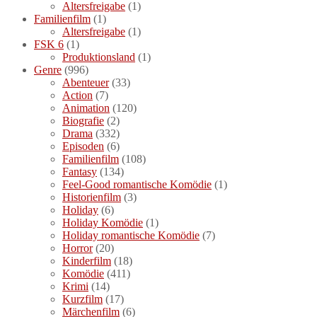
Altersfreigabe
(1)
Familienfilm
(1)
Altersfreigabe
(1)
FSK 6
(1)
Produktionsland
(1)
Genre
(996)
Abenteuer
(33)
Action
(7)
Animation
(120)
Biografie
(2)
Drama
(332)
Episoden
(6)
Familienfilm
(108)
Fantasy
(134)
Feel-Good romantische Komödie
(1)
Historienfilm
(3)
Holiday
(6)
Holiday Komödie
(1)
Holiday romantische Komödie
(7)
Horror
(20)
Kinderfilm
(18)
Komödie
(411)
Krimi
(14)
Kurzfilm
(17)
Märchenfilm
(6)