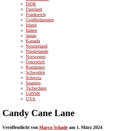
DDR
Finnland
Frankreich
Großbritannien
Irland
Italien
Japan
Kanada
Neuseeland
Niederlande
Norwegen
Österreich
Rumänien
Schweden
Schweiz
Spanien
Tschechien
UdSSR
USA
Candy Cane Lane
Veröffentlicht von
Marco Schade
am
1. März 2024