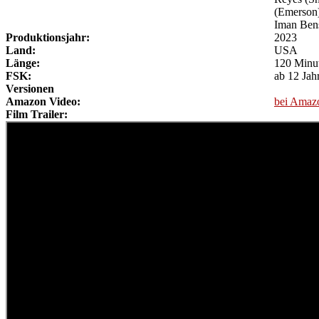
(Emerson)
Iman Bens
Produktionsjahr:
2023
Land:
USA
Länge:
120 Minu
FSK:
ab 12 Jah
Versionen
Amazon Video:
bei Amaz
Film Trailer: