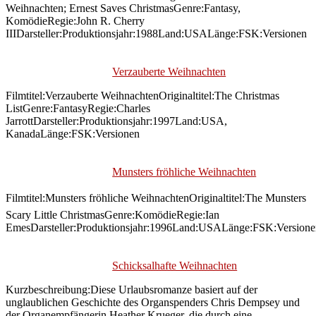
Weihnachten; Ernest Saves ChristmasGenre:Fantasy,
KomödieRegie:John R. Cherry
IIIDarsteller:Produktionsjahr:1988Land:USALänge:FSK:Versionen
Verzauberte Weihnachten
Filmtitel:Verzauberte WeihnachtenOriginaltitel:The Christmas
ListGenre:FantasyRegie:Charles
JarrottDarsteller:Produktionsjahr:1997Land:USA,
KanadaLänge:FSK:Versionen
Munsters fröhliche Weihnachten
Filmtitel:Munsters fröhliche WeihnachtenOriginaltitel:The Munsters
Scary Little ChristmasGenre:KomödieRegie:Ian
EmesDarsteller:Produktionsjahr:1996Land:USALänge:FSK:Versione
Schicksalhafte Weihnachten
Kurzbeschreibung:Diese Urlaubsromanze basiert auf der
unglaublichen Geschichte des Organspenders Chris Dempsey und
der Organempfängerin Heather Krueger, die durch eine