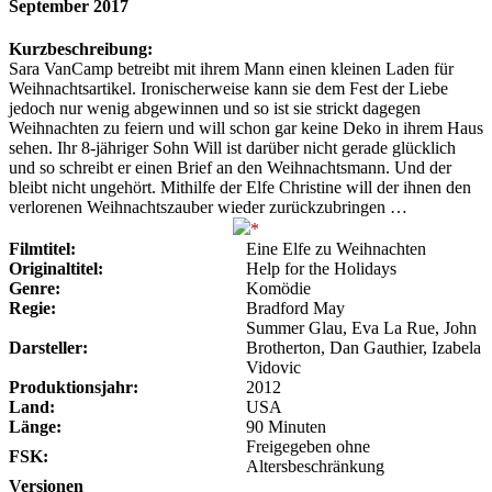
September 2017
Kurzbeschreibung:
Sara VanCamp betreibt mit ihrem Mann einen kleinen Laden für
Weihnachtsartikel. Ironischerweise kann sie dem Fest der Liebe
jedoch nur wenig abgewinnen und so ist sie strickt dagegen
Weihnachten zu feiern und will schon gar keine Deko in ihrem Haus
sehen. Ihr 8-jähriger Sohn Will ist darüber nicht gerade glücklich
und so schreibt er einen Brief an den Weihnachtsmann. Und der
bleibt nicht ungehört. Mithilfe der Elfe Christine will der ihnen den
verlorenen Weihnachtszauber wieder zurückzubringen …
Filmtitel:
Eine Elfe zu Weihnachten
Originaltitel:
Help for the Holidays
Genre:
Komödie
Regie:
Bradford May
Summer Glau, Eva La Rue, John
Darsteller:
Brotherton, Dan Gauthier, Izabela
Vidovic
Produktionsjahr:
2012
Land:
USA
Länge:
90 Minuten
Freigegeben ohne
FSK:
Altersbeschränkung
Versionen