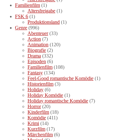
Familienfilm
(1)
Altersfreigabe
(1)
FSK 6
(1)
Produktionsland
(1)
Genre
(996)
Abenteuer
(33)
Action
(7)
Animation
(120)
Biografie
(2)
Drama
(332)
Episoden
(6)
Familienfilm
(108)
Fantasy
(134)
Feel-Good romantische Komödie
(1)
Historienfilm
(3)
Holiday
(6)
Holiday Komödie
(1)
Holiday romantische Komödie
(7)
Horror
(20)
Kinderfilm
(18)
Komödie
(411)
Krimi
(14)
Kurzfilm
(17)
Märchenfilm
(6)