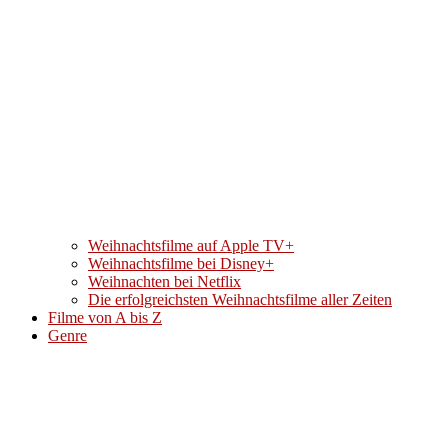
Weihnachtsfilme auf Apple TV+
Weihnachtsfilme bei Disney+
Weihnachten bei Netflix
Die erfolgreichsten Weihnachtsfilme aller Zeiten
Filme von A bis Z
Genre