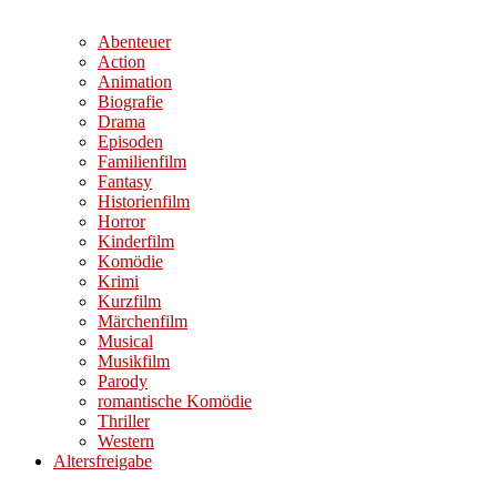
Abenteuer
Action
Animation
Biografie
Drama
Episoden
Familienfilm
Fantasy
Historienfilm
Horror
Kinderfilm
Komödie
Krimi
Kurzfilm
Märchenfilm
Musical
Musikfilm
Parody
romantische Komödie
Thriller
Western
Altersfreigabe