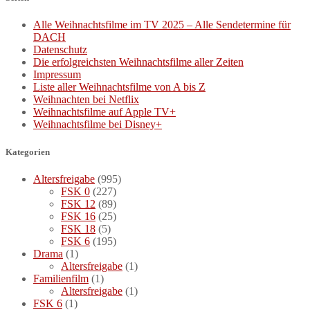
Alle Weihnachtsfilme im TV 2025 – Alle Sendetermine für
DACH
Datenschutz
Die erfolgreichsten Weihnachtsfilme aller Zeiten
Impressum
Liste aller Weihnachtsfilme von A bis Z
Weihnachten bei Netflix
Weihnachtsfilme auf Apple TV+
Weihnachtsfilme bei Disney+
Kategorien
Altersfreigabe
(995)
FSK 0
(227)
FSK 12
(89)
FSK 16
(25)
FSK 18
(5)
FSK 6
(195)
Drama
(1)
Altersfreigabe
(1)
Familienfilm
(1)
Altersfreigabe
(1)
FSK 6
(1)