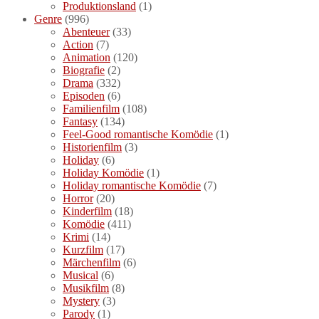
Produktionsland
(1)
Genre
(996)
Abenteuer
(33)
Action
(7)
Animation
(120)
Biografie
(2)
Drama
(332)
Episoden
(6)
Familienfilm
(108)
Fantasy
(134)
Feel-Good romantische Komödie
(1)
Historienfilm
(3)
Holiday
(6)
Holiday Komödie
(1)
Holiday romantische Komödie
(7)
Horror
(20)
Kinderfilm
(18)
Komödie
(411)
Krimi
(14)
Kurzfilm
(17)
Märchenfilm
(6)
Musical
(6)
Musikfilm
(8)
Mystery
(3)
Parody
(1)