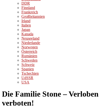
DDR
Finnland
Frankreich
Großbritannien
Irland
Italien
Japan
Kanada
Neuseeland
Niederlande
Norwegen
Österreich
Rumänien
Schweden
Schweiz
Spanien
Tschechien
UdSSR
USA
Die Familie Stone – Verloben
verboten!