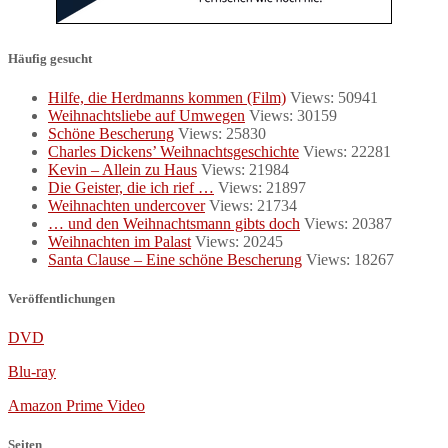
Häufig gesucht
Hilfe, die Herdmanns kommen (Film)
Views: 50941
Weihnachtsliebe auf Umwegen
Views: 30159
Schöne Bescherung
Views: 25830
Charles Dickens’ Weihnachtsgeschichte
Views: 22281
Kevin – Allein zu Haus
Views: 21984
Die Geister, die ich rief …
Views: 21897
Weihnachten undercover
Views: 21734
… und den Weihnachtsmann gibts doch
Views: 20387
Weihnachten im Palast
Views: 20245
Santa Clause – Eine schöne Bescherung
Views: 18267
Veröffentlichungen
DVD
Blu-ray
Amazon Prime Video
Seiten