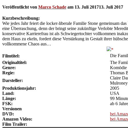
Veröffentlicht von
Marco Schade
am
13. Juli 2017
13. Juli 2017
Kurzbeschreibung:
Wie jedes Jahr feiert die locker-liberale Familie Stone gemeinsam das
eine Überraschung, denn der bringt seine zukünftige Verlobte Meredith 
konservative Karrierefrau ist als Schwiegertochter vollkommen inakz
dem Haus zu ekeln, fordert diese Verstärkung in Gestalt ihrer hübsche
vollkommene Chaos aus…
Die Famil
Filmtitel:
Originaltitel:
The Fami
Genre:
Komödie
Regie:
Thomas B
Claire D
Darsteller:
Mulroney
Produktionsjahr:
2005
Land:
USA
Länge:
99 Minut
FSK:
ab 6 Jahr
Versionen
DVD:
bei Amaz
Amazon Video:
bei Amaz
Film Trailer: