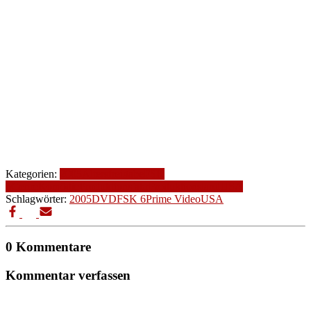
Kategorien:
2005
Altersfreigabe
FSK
6
Genre
Komödie
Produktionsjahr
Produktionsland
USA
Schlagwörter:
2005
DVD
FSK 6
Prime Video
USA
0 Kommentare
Kommentar verfassen