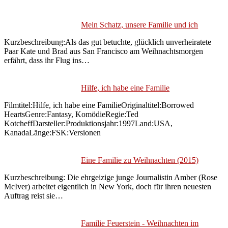
Mein Schatz, unsere Familie und ich
Kurzbeschreibung:Als das gut betuchte, glücklich unverheiratete
Paar Kate und Brad aus San Francisco am Weihnachtsmorgen
erfährt, dass ihr Flug ins…
Hilfe, ich habe eine Familie
Filmtitel:Hilfe, ich habe eine FamilieOriginaltitel:Borrowed
HeartsGenre:Fantasy, KomödieRegie:Ted
KotcheffDarsteller:Produktionsjahr:1997Land:USA,
KanadaLänge:FSK:Versionen
Eine Familie zu Weihnachten (2015)
Kurzbeschreibung: Die ehrgeizige junge Journalistin Amber (Rose
McIver) arbeitet eigentlich in New York, doch für ihren neuesten
Auftrag reist sie…
Familie Feuerstein - Weihnachten im