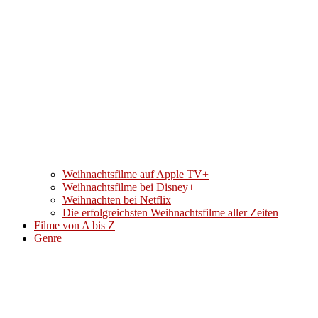
Weihnachtsfilme auf Apple TV+
Weihnachtsfilme bei Disney+
Weihnachten bei Netflix
Die erfolgreichsten Weihnachtsfilme aller Zeiten
Filme von A bis Z
Genre