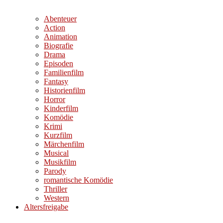
Abenteuer
Action
Animation
Biografie
Drama
Episoden
Familienfilm
Fantasy
Historienfilm
Horror
Kinderfilm
Komödie
Krimi
Kurzfilm
Märchenfilm
Musical
Musikfilm
Parody
romantische Komödie
Thriller
Western
Altersfreigabe