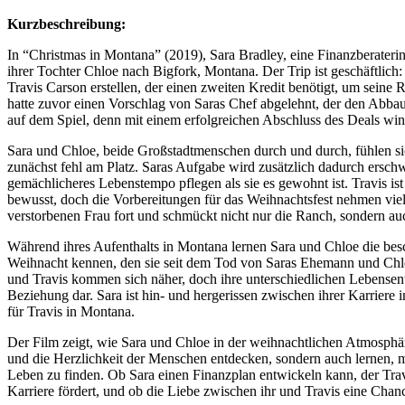
Kurzbeschreibung:
In “Christmas in Montana” (2019), Sara Bradley, eine Finanzberaterin
ihrer Tochter Chloe nach Bigfork, Montana. Der Trip ist geschäftlich:
Travis Carson erstellen, der einen zweiten Kredit benötigt, um seine 
hatte zuvor einen Vorschlag von Saras Chef abgelehnt, der den Abbau 
auf dem Spiel, denn mit einem erfolgreichen Abschluss des Deals win
Sara und Chloe, beide Großstadtmenschen durch und durch, fühlen s
zunächst fehl am Platz. Saras Aufgabe wird zusätzlich dadurch erschwe
gemächlicheres Lebenstempo pflegen als sie es gewohnt ist. Travis ist 
bewusst, doch die Vorbereitungen für das Weihnachtsfest nehmen viel 
verstorbenen Frau fort und schmückt nicht nur die Ranch, sondern auch
Während ihres Aufenthalts in Montana lernen Sara und Chloe die be
Weihnacht kennen, den sie seit dem Tod von Saras Ehemann und Chloe
und Travis kommen sich näher, doch ihre unterschiedlichen Lebensent
Beziehung dar. Sara ist hin- und hergerissen zwischen ihrer Karrier
für Travis in Montana.
Der Film zeigt, wie Sara und Chloe in der weihnachtlichen Atmosphä
und die Herzlichkeit der Menschen entdecken, sondern auch lernen, 
Leben zu finden. Ob Sara einen Finanzplan entwickeln kann, der Travi
Karriere fördert, und ob die Liebe zwischen ihr und Travis eine Chan