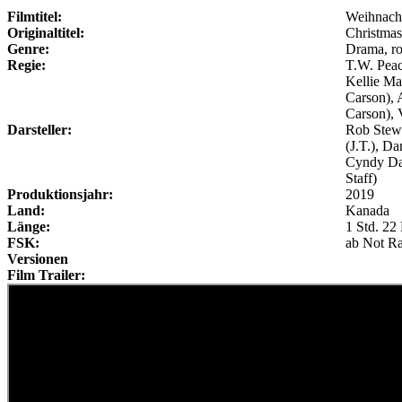
Filmtitel:
Weihnach
Originaltitel:
Christmas
Genre:
Drama, r
Regie:
T.W. Pea
Kellie Ma
Carson), 
Carson), 
Darsteller:
Rob Stewa
(J.T.), D
Cyndy Day
Staff)
Produktionsjahr:
2019
Land:
Kanada
Länge:
1 Std. 22
FSK:
ab Not Ra
Versionen
Film Trailer: