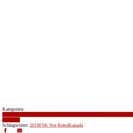
Kategorien:
2019
Altersfreigabe
Drama
Genre
Kanada
Produktionsjahr
Produktionsl
Komödie
Schlagwörter:
2019
FSK Not Rated
Kanada