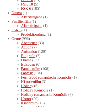
FSK 18
(5)
FSK 6
(195)
Drama
(1)
Altersfreigabe
(1)
Familienfilm
(1)
Altersfreigabe
(1)
FSK 6
(1)
Produktionsland
(1)
Genre
(996)
Abenteuer
(33)
Action
(7)
Animation
(120)
Biografie
(2)
Drama
(332)
Episoden
(6)
Familienfilm
(108)
Fantasy
(134)
Feel-Good romantische Komödie
(1)
Historienfilm
(3)
Holiday
(6)
Holiday Komödie
(1)
Holiday romantische Komödie
(7)
Horror
(20)
Kinderfilm
(18)