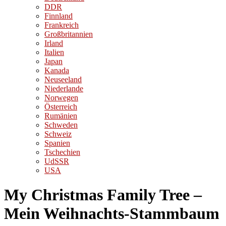
DDR
Finnland
Frankreich
Großbritannien
Irland
Italien
Japan
Kanada
Neuseeland
Niederlande
Norwegen
Österreich
Rumänien
Schweden
Schweiz
Spanien
Tschechien
UdSSR
USA
My Christmas Family Tree –
Mein Weihnachts-Stammbaum