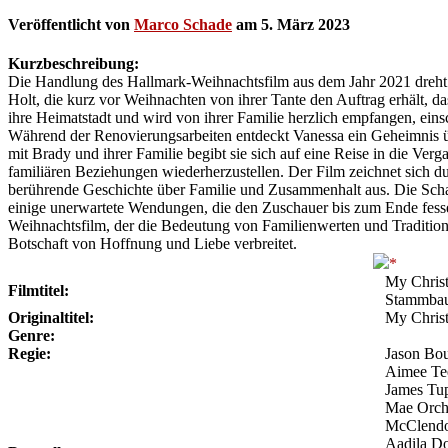
Veröffentlicht von
Marco Schade
am
5. März 2023
Kurzbeschreibung:
Die Handlung des Hallmark-Weihnachtsfilm aus dem Jahr 2021 dreht s
Holt, die kurz vor Weihnachten von ihrer Tante den Auftrag erhält, das
ihre Heimatstadt und wird von ihrer Familie herzlich empfangen, eins
Während der Renovierungsarbeiten entdeckt Vanessa ein Geheimnis üb
mit Brady und ihrer Familie begibt sie sich auf eine Reise in die Ver
familiären Beziehungen wiederherzustellen. Der Film zeichnet sich 
berührende Geschichte über Familie und Zusammenhalt aus. Die Schaus
einige unerwartete Wendungen, die den Zuschauer bis zum Ende fess
Weihnachtsfilm, der die Bedeutung von Familienwerten und Tradition
Botschaft von Hoffnung und Liebe verbreitet.
My Christ
Filmtitel:
Stammba
Originaltitel:
My Chris
Genre:
Regie:
Jason Bo
Aimee Tee
James Tup
Mae Orcha
McClendo
Aadila Do