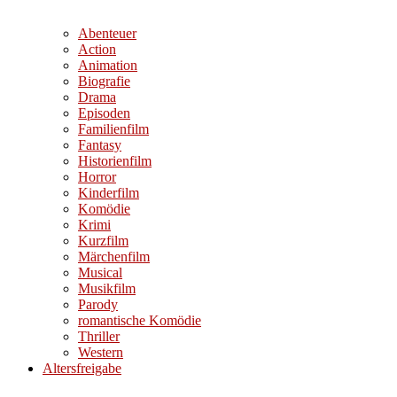
Abenteuer
Action
Animation
Biografie
Drama
Episoden
Familienfilm
Fantasy
Historienfilm
Horror
Kinderfilm
Komödie
Krimi
Kurzfilm
Märchenfilm
Musical
Musikfilm
Parody
romantische Komödie
Thriller
Western
Altersfreigabe