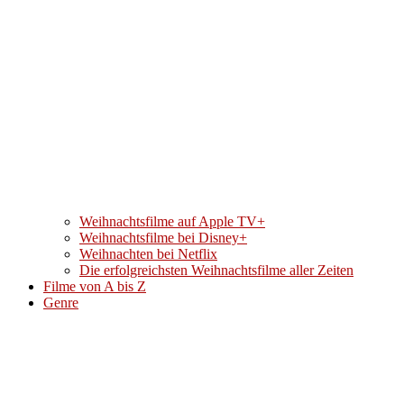
Weihnachtsfilme auf Apple TV+
Weihnachtsfilme bei Disney+
Weihnachten bei Netflix
Die erfolgreichsten Weihnachtsfilme aller Zeiten
Filme von A bis Z
Genre