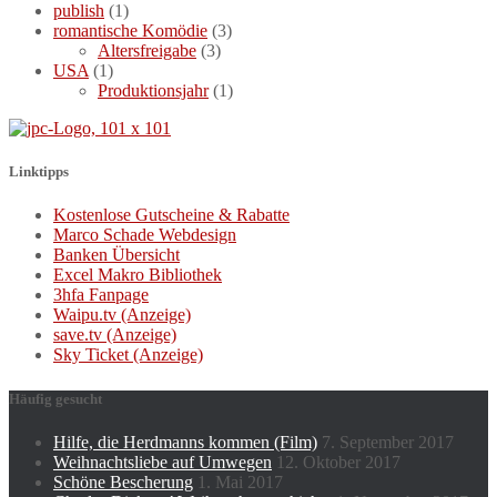
publish
(1)
romantische Komödie
(3)
Altersfreigabe
(3)
USA
(1)
Produktionsjahr
(1)
Linktipps
Kostenlose Gutscheine & Rabatte
Marco Schade Webdesign
Banken Übersicht
Excel Makro Bibliothek
3hfa Fanpage
Waipu.tv (Anzeige)
save.tv (Anzeige)
Sky Ticket (Anzeige)
Häufig gesucht
Hilfe, die Herdmanns kommen (Film)
7. September 2017
Weihnachtsliebe auf Umwegen
12. Oktober 2017
Schöne Bescherung
1. Mai 2017