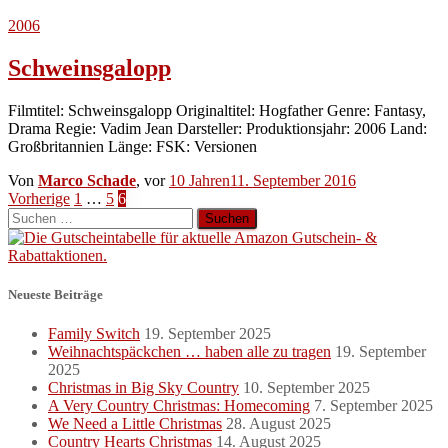
2006
Schweinsgalopp
Filmtitel: Schweinsgalopp Originaltitel: Hogfather Genre: Fantasy,
Drama Regie: Vadim Jean Darsteller: Produktionsjahr: 2006 Land:
Großbritannien Länge: FSK: Versionen
Von
Marco Schade
, vor
10 Jahren
11. September 2016
Seitennummerierung
Vorherige
1
…
5
6
Suchen
der
nach:
Beiträge
Neueste Beiträge
Family Switch
19. September 2025
Weihnachtspäckchen … haben alle zu tragen
19. September
2025
Christmas in Big Sky Country
10. September 2025
A Very Country Christmas: Homecoming
7. September 2025
We Need a Little Christmas
28. August 2025
Country Hearts Christmas
14. August 2025