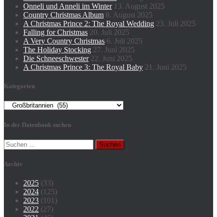
Onneli und Anneli im Winter
13. August 2025
Country Christmas Album
8. August 2025
A Christmas Prince 2: The Royal Wedding
23. Juli 2025
Falling for Christmas
20. Juli 2025
A Very Country Christmas
6. Juli 2025
The Holiday Stocking
27. Juni 2025
Die Schneeschwester
22. Juni 2025
A Christmas Prince 3: The Royal Baby
21. Juni 2025
Kategorien
Kategorien
In der Datenbank suchen
Suchen
nach:
Archiv
2025
(33)
2024
(125)
2023
(101)
2022
(27)