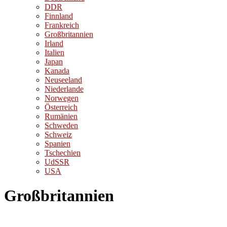
DDR
Finnland
Frankreich
Großbritannien
Irland
Italien
Japan
Kanada
Neuseeland
Niederlande
Norwegen
Österreich
Rumänien
Schweden
Schweiz
Spanien
Tschechien
UdSSR
USA
Großbritannien