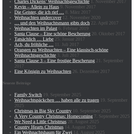
Charles Dickens’ Weihnachtsgeschichte
1. November 2017
Kevin – Allein zu Haus
9. November 2017
Die Geister, die ich rief …
8. März 2017
Weihnachten undercover
12. November 2020
… und den Weihnachtsmann gibts doch
22. April 2017
Weihnachten im Palast
6. Februar 2019
Santa Clause – Eine schöne Bescherung
20. Oktober 2017
Tatsächlich … Liebe
25. Januar 2017
Ach, du fröhliche …
11. Juli 2017
Orangen zu Weihnachten – Eine klassisch-schöne
Weihnachtsgeschichte
3. Juli 2017
Santa Clause 3 – Eine frostige Bescherung
21. September
2017
Eine Königin zu Weihnachten
26. Dezember 2017
Neueste Beiträge
Family Switch
19. September 2025
Weihnachtspäckchen … haben alle zu tragen
19. September
2025
Christmas in Big Sky Country
10. September 2025
A Very Country Christmas: Homecoming
7. September 2025
We Need a Little Christmas
28. August 2025
Country Hearts Christmas
14. August 2025
Ein Weihnachtsbaum für Zwei
14. August 2025