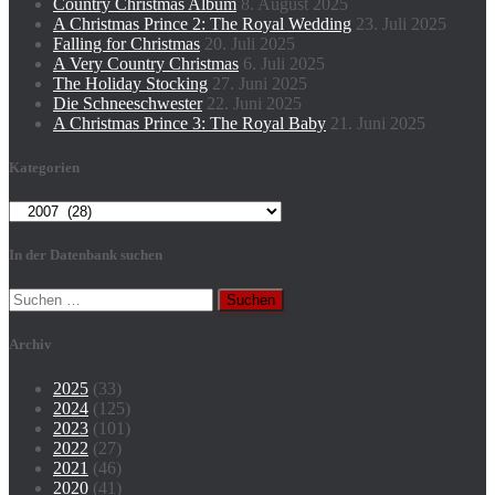
Country Christmas Album
8. August 2025
A Christmas Prince 2: The Royal Wedding
23. Juli 2025
Falling for Christmas
20. Juli 2025
A Very Country Christmas
6. Juli 2025
The Holiday Stocking
27. Juni 2025
Die Schneeschwester
22. Juni 2025
A Christmas Prince 3: The Royal Baby
21. Juni 2025
Kategorien
Kategorien
In der Datenbank suchen
Suchen
nach:
Archiv
2025
(33)
2024
(125)
2023
(101)
2022
(27)
2021
(46)
2020
(41)