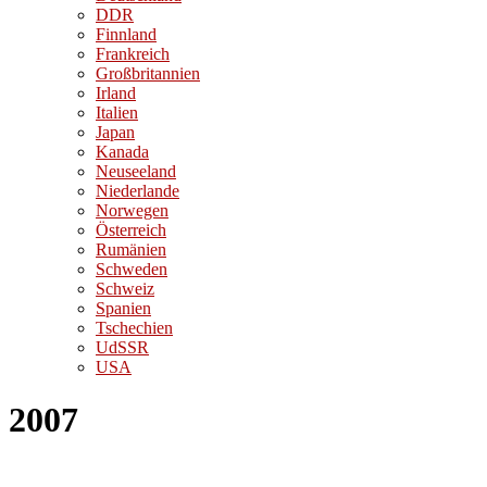
DDR
Finnland
Frankreich
Großbritannien
Irland
Italien
Japan
Kanada
Neuseeland
Niederlande
Norwegen
Österreich
Rumänien
Schweden
Schweiz
Spanien
Tschechien
UdSSR
USA
2007