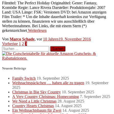
Filmtitel: The Perfect Holiday Originaltitel: Genre: Fantasy,
Komödie Regie: Lance Rivera Darsteller: Produktionsjahr: 2007
Land: USA Länge: FSK: Versionen DVD: bei Amazon anzeigen
Film Trailer: * Um die Inhalte dauerhaft kostenlos zur Verfügung
stellen zu können, finanzieren wir uns ausschließlich über
Werbeeinnahmen. Bei Links, die mit einem Stern (*)
gekennzeichnet
Weiterlesen
Von
Marco Schade
, vor
10 Jahren
19. November 2016
Seitennummerierung
Vorherige
1
2
3
Suchen
der
nach:
Beiträge
Neueste Beiträge
Family Switch
19. September 2025
Weihnachtspäckchen … haben alle zu tragen
19. September
2025
Christmas in Big Sky Country
10. September 2025
A Very Country Christmas: Homecoming
7. September 2025
We Need a Little Christmas
28. August 2025
Country Hearts Christmas
14. August 2025
Ein Weihnachtsbaum für Zwei
14. August 2025