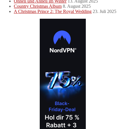
Onneli und Anneli im Winter
13. August 2025
Country Christmas Album
8. August 2025
A Christmas Prince 2: The Royal Wedding
23. Juli 2025