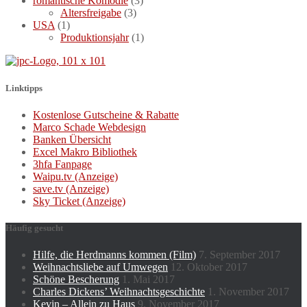
romantische Komödie
(3)
Altersfreigabe
(3)
USA
(1)
Produktionsjahr
(1)
Linktipps
Kostenlose Gutscheine & Rabatte
Marco Schade Webdesign
Banken Übersicht
Excel Makro Bibliothek
3hfa Fanpage
Waipu.tv (Anzeige)
save.tv (Anzeige)
Sky Ticket (Anzeige)
Häufig gesucht
Hilfe, die Herdmanns kommen (Film)
7. September 2017
Weihnachtsliebe auf Umwegen
12. Oktober 2017
Schöne Bescherung
1. Mai 2017
Charles Dickens’ Weihnachtsgeschichte
1. November 2017
Kevin – Allein zu Haus
9. November 2017