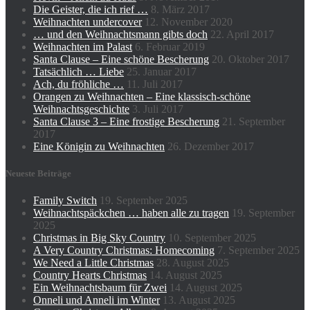
Die Geister, die ich rief …
8. März 2017
Weihnachten undercover
12. November 2020
… und den Weihnachtsmann gibts doch
22. April 2017
Weihnachten im Palast
6. Februar 2019
Santa Clause – Eine schöne Bescherung
20. Oktober 2017
Tatsächlich … Liebe
25. Januar 2017
Ach, du fröhliche …
11. Juli 2017
Orangen zu Weihnachten – Eine klassisch-schöne
Weihnachtsgeschichte
3. Juli 2017
Santa Clause 3 – Eine frostige Bescherung
21. September
2017
Eine Königin zu Weihnachten
26. Dezember 2017
Neueste Beiträge
Family Switch
19. September 2025
Weihnachtspäckchen … haben alle zu tragen
19. September
2025
Christmas in Big Sky Country
10. September 2025
A Very Country Christmas: Homecoming
7. September 2025
We Need a Little Christmas
28. August 2025
Country Hearts Christmas
14. August 2025
Ein Weihnachtsbaum für Zwei
14. August 2025
Onneli und Anneli im Winter
13. August 2025