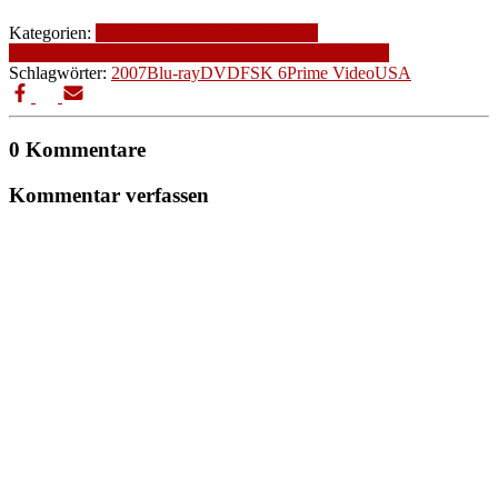
Kategorien:
2007
Altersfreigabe
Fantasy
FSK
6
Genre
Komödie
Produktionsjahr
Produktionsland
USA
Schlagwörter:
2007
Blu-ray
DVD
FSK 6
Prime Video
USA
0 Kommentare
Kommentar verfassen