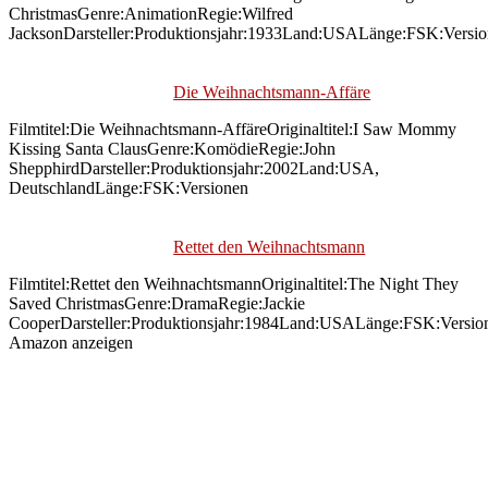
ChristmasGenre:AnimationRegie:Wilfred
JacksonDarsteller:Produktionsjahr:1933Land:USALänge:FSK:Versi
Die Weihnachtsmann-Affäre
Filmtitel:Die Weihnachtsmann-AffäreOriginaltitel:I Saw Mommy
Kissing Santa ClausGenre:KomödieRegie:John
ShepphirdDarsteller:Produktionsjahr:2002Land:USA,
DeutschlandLänge:FSK:Versionen
Rettet den Weihnachtsmann
Filmtitel:Rettet den WeihnachtsmannOriginaltitel:The Night They
Saved ChristmasGenre:DramaRegie:Jackie
CooperDarsteller:Produktionsjahr:1984Land:USALänge:FSK:Versi
Amazon anzeigen