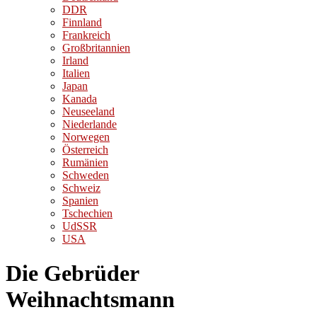
DDR
Finnland
Frankreich
Großbritannien
Irland
Italien
Japan
Kanada
Neuseeland
Niederlande
Norwegen
Österreich
Rumänien
Schweden
Schweiz
Spanien
Tschechien
UdSSR
USA
Die Gebrüder
Weihnachtsmann