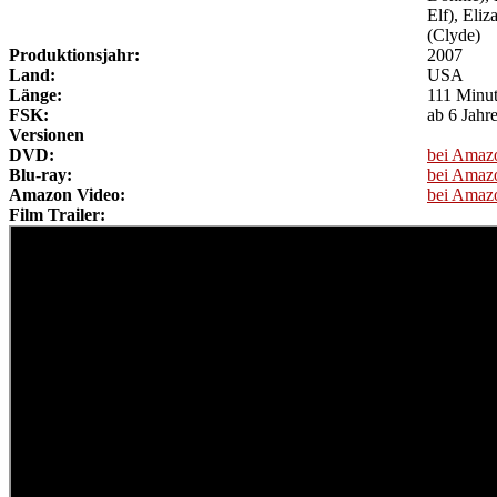
Elf), Eli
(Clyde)
Produktionsjahr:
2007
Land:
USA
Länge:
111 Minu
FSK:
ab 6 Jahr
Versionen
DVD:
bei Amaz
Blu-ray:
bei Amaz
Amazon Video:
bei Amaz
Film Trailer: