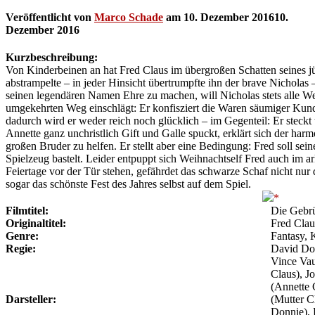
Veröffentlicht von
Marco Schade
am
10. Dezember 2016
10.
Dezember 2016
Kurzbeschreibung:
Von Kinderbeinen an hat Fred Claus im übergroßen Schatten seines jü
abstrampelte – in jeder Hinsicht übertrumpfte ihn der brave Nicholas –
seinen legendären Namen Ehre zu machen, will Nicholas stets alle 
umgekehrten Weg einschlägt: Er konfisziert die Waren säumiger Kund
dadurch wird er weder reich noch glücklich – im Gegenteil: Er steck
Annette ganz unchristlich Gift und Galle spuckt, erklärt sich der har
großen Bruder zu helfen. Er stellt aber eine Bedingung: Fred soll se
Spielzeug bastelt. Leider entpuppt sich Weihnachtself Fred auch im ar
Feiertage vor der Tür stehen, gefährdet das schwarze Schaf nicht nur
sogar das schönste Fest des Jahres selbst auf dem Spiel.
Filmtitel:
Die Gebr
Originaltitel:
Fred Clau
Genre:
Fantasy,
Regie:
David Do
Vince Vau
Claus), J
(Annette 
Darsteller:
(Mutter C
Donnie), 