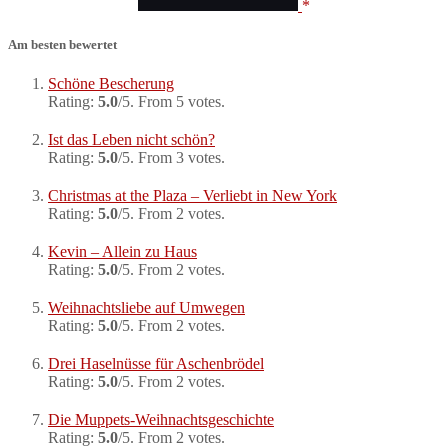
Am besten bewertet
Schöne Bescherung
Rating:
5.0
/5. From 5 votes.
Ist das Leben nicht schön?
Rating:
5.0
/5. From 3 votes.
Christmas at the Plaza – Verliebt in New York
Rating:
5.0
/5. From 2 votes.
Kevin – Allein zu Haus
Rating:
5.0
/5. From 2 votes.
Weihnachtsliebe auf Umwegen
Rating:
5.0
/5. From 2 votes.
Drei Haselnüsse für Aschenbrödel
Rating:
5.0
/5. From 2 votes.
Die Muppets-Weihnachtsgeschichte
Rating:
5.0
/5. From 2 votes.