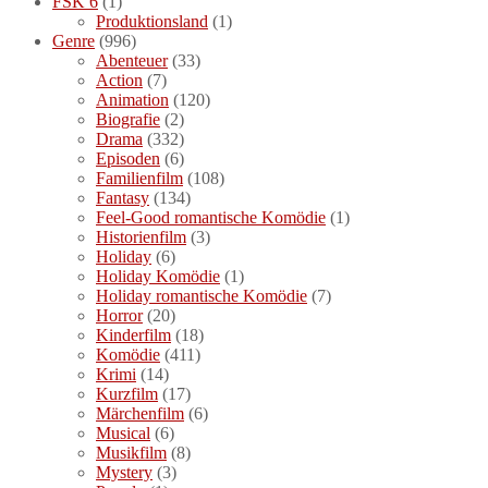
FSK 6
(1)
Produktionsland
(1)
Genre
(996)
Abenteuer
(33)
Action
(7)
Animation
(120)
Biografie
(2)
Drama
(332)
Episoden
(6)
Familienfilm
(108)
Fantasy
(134)
Feel-Good romantische Komödie
(1)
Historienfilm
(3)
Holiday
(6)
Holiday Komödie
(1)
Holiday romantische Komödie
(7)
Horror
(20)
Kinderfilm
(18)
Komödie
(411)
Krimi
(14)
Kurzfilm
(17)
Märchenfilm
(6)
Musical
(6)
Musikfilm
(8)
Mystery
(3)