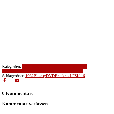
Kategorien:
1980-1989
Altersfreigabe
Frankreich
FSK
16
Genre
Komödie
Produktionsjahr
Produktionsland
Schlagwörter:
1982
Blu-ray
DVD
Frankreich
FSK 16
0 Kommentare
Kommentar verfassen