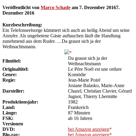
Veröffentlicht von
Marco Schade
am
7. Dezember 2016
7.
Dezember 2016
Kurzbeschreibung:
Ein Telefonseelsorge kümmert sich auch an heilig Abend um seine
Anrufer. Als ungebetene Gäste auftauchen läuft die Handlung
zunehmend aus dem Ruder. …Da graust sich ja der
Weihnachtsmann.
Da graust sich ja der
Filmtitel:
Weihnachtsmann
Originaltitel:
Le Père Noël est une ordure
Genre:
Komödie
Regie:
Jean-Marie Poiré
Josiane Balasko, Marie-Anne
Darsteller:
Chazel, Christian Clavier, Gérard
Jugnot, Thierry Lhermitte
Produktionsjahr:
1982
Land:
Frankreich
Länge:
87 Minuten
FSK:
ab 16 Jahren
Versionen
DVD:
bei Amazon anzeigen
Blu-ray:
bei Amazon anzeigen