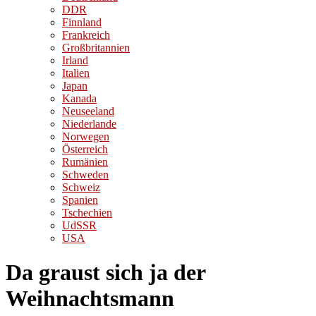
DDR
Finnland
Frankreich
Großbritannien
Irland
Italien
Japan
Kanada
Neuseeland
Niederlande
Norwegen
Österreich
Rumänien
Schweden
Schweiz
Spanien
Tschechien
UdSSR
USA
Da graust sich ja der
Weihnachtsmann