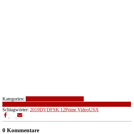
Kategorien:
2019
Altersfreigabe
Drama
FSK
12
Genre
Produktionsjahr
Produktionsland
romantische Komödie
USA
Schlagwörter:
2019
DVD
FSK 12
Prime Video
USA
0 Kommentare