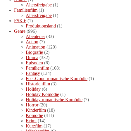
Altersfreigabe
(1)
Familienfilm
(1)
Altersfreigabe
(1)
FSK 6
(1)
Produktionsland
(1)
Genre
(996)
Abenteuer
(33)
Action
(7)
Animation
(120)
Biografie
(2)
Drama
(332)
Episoden
(6)
Familienfilm
(108)
Fantasy
(134)
Feel-Good romantische Komödie
(1)
Historienfilm
(3)
Holiday
(6)
Holiday Komödie
(1)
Holiday romantische Komödie
(7)
Horror
(20)
Kinderfilm
(18)
Komödie
(411)
Krimi
(14)
Kurzfilm
(17)