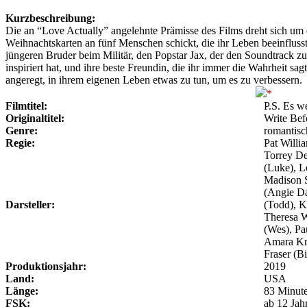
Kurzbeschreibung:
Die an “Love Actually” angelehnte Prämisse des Films dreht sich um di
Weihnachtskarten an fünf Menschen schickt, die ihr Leben beeinflusst 
jüngeren Bruder beim Militär, den Popstar Jax, der den Soundtrack zu 
inspiriert hat, und ihre beste Freundin, die ihr immer die Wahrheit sag
angeregt, in ihrem eigenen Leben etwas zu tun, um es zu verbessern.
Filmtitel:
P.S. Es w
Originaltitel:
Write Bef
Genre:
romantis
Regie:
Pat Willi
Torrey De
(Luke), L
Madison S
(Angie Da
Darsteller:
(Todd), K
Theresa W
(Wes), Pa
Amara Kre
Fraser (Bi
Produktionsjahr:
2019
Land:
USA
Länge:
83 Minut
FSK:
ab 12 Jah