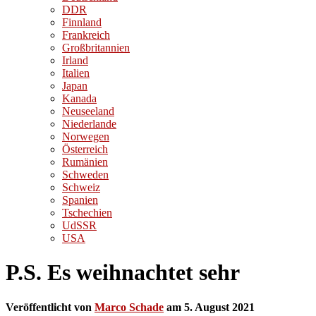
DDR
Finnland
Frankreich
Großbritannien
Irland
Italien
Japan
Kanada
Neuseeland
Niederlande
Norwegen
Österreich
Rumänien
Schweden
Schweiz
Spanien
Tschechien
UdSSR
USA
P.S. Es weihnachtet sehr
Veröffentlicht von
Marco Schade
am
5. August 2021