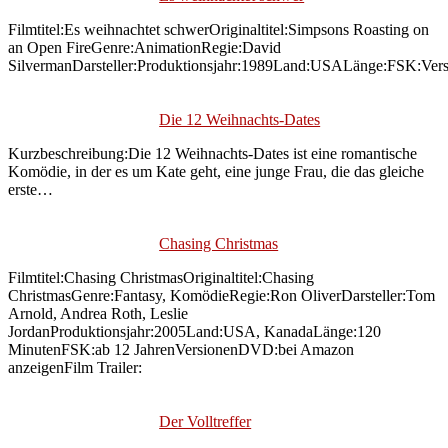
Filmtitel:Es weihnachtet schwerOriginaltitel:Simpsons Roasting on
an Open FireGenre:AnimationRegie:David
SilvermanDarsteller:Produktionsjahr:1989Land:USALänge:FSK:Ver
Die 12 Weihnachts-Dates
Kurzbeschreibung:Die 12 Weihnachts-Dates ist eine romantische
Komödie, in der es um Kate geht, eine junge Frau, die das gleiche
erste…
Chasing Christmas
Filmtitel:Chasing ChristmasOriginaltitel:Chasing
ChristmasGenre:Fantasy, KomödieRegie:Ron OliverDarsteller:Tom
Arnold, Andrea Roth, Leslie
JordanProduktionsjahr:2005Land:USA, KanadaLänge:120
MinutenFSK:ab 12 JahrenVersionenDVD:bei Amazon
anzeigenFilm Trailer:
Der Volltreffer