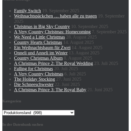
Family Switch
19. September 2025
Weihnachtspäckchen … haben alle zu tragen
19. September
2025
Christmas in Big Sky Country
10. September 2025
A Very Country Christmas: Homecoming
7. September 2025
We Need a Little Christmas
28. August 2025
Country Hearts Christmas
14. August 2025
Ein Weihnachtsbaum für Zwei
14. August 2025
Onneli und Anneli im Winter
13. August 2025
Country Christmas Album
8. August 2025
A Christmas Prince 2: The Royal Wedding
23. Juli 2025
Falling for Christmas
20. Juli 2025
A Very Country Christmas
6. Juli 2025
The Holiday Stocking
27. Juni 2025
Die Schneeschwester
22. Juni 2025
A Christmas Prince 3: The Royal Baby
21. Juni 2025
Kategorien
Kategorien
In der Datenbank suchen