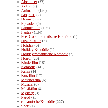
Abenteuer
(33)
Action
(7)
Animation
(120)
Biografie
(2)
Drama
(332)
Episoden
(6)
Familienfilm
(108)
Fantasy
(134)
Feel-Good romantische Komödie
(1)
Historienfilm
(3)
Holiday
(6)
Holiday Komödie
(1)
Holiday romantische Komödie
(7)
Horror
(20)
Kinderfilm
(18)
Komödie
(411)
Krimi
(14)
Kurzfilm
(17)
Märchenfilm
(6)
Musical
(6)
Musikfilm
(8)
Mystery
(3)
Parody
(1)
romantische Komödie
(227)
Short
(1)