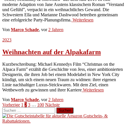
moderne Adaption von Jane Austens klassischem Roman “Verstand
und Gefühl”, verpackt in ein weihnachtliches Gewand. Die
Schwestern Ella und Marianne Dashwood betreiben gemeinsam
eine erfolgreiche Party-Planungsfirma.
Weiterlesen
Von
Marco Schade
, vor
2 Jahren
2023
Weihnachten auf der Alpakafarm
Kurzbeschreibung: Michael Kennedys Film “Christmas on the
Alpaca Farm” erzählt die Geschichte von Jess, einer ambitionierten
Designerin, die ihren Job bei einem Modelabel in New York City
kündigt, um sich einem neuen Traum zu widmen: ihrer eigenen
Linie nachhaltiger Luxus-Strickwaren. Mit dem Ziel, einen
Wettbewerb zu gewinnen und ihrer Karriere
Weiterlesen
Von
Marco Schade
, vor
2 Jahren
Seitennummerierung
Vorherige
1
2
3
…
100
Nächste
Suchen
der
nach:
Beiträge