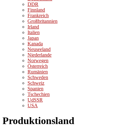
DDR
Finnland
Frankreich
Großbritannien
Irland
Italien
Japan
Kanada
Neuseeland
Niederlande
Norwegen
Österreich
Rumänien
Schweden
Schweiz
Spanien
Tschechien
UdSSR
USA
Produktionsland