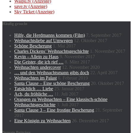
Waipu.tv (Anzeige)
save.tv (Anzeige)
Sky Ticket (Anzeige)
Häufig gesucht
Hilfe, die Herdmanns kommen (Film)
7. September 2017
Weihnachtsliebe auf Umwegen
12. Oktober 2017
Schöne Bescherung
1. Mai 2017
Charles Dickens’ Weihnachtsgeschichte
1. November 2017
Kevin – Allein zu Haus
9. November 2017
Die Geister, die ich rief …
8. März 2017
Weihnachten undercover
12. November 2020
… und den Weihnachtsmann gibts doch
22. April 2017
Weihnachten im Palast
6. Februar 2019
Santa Clause – Eine schöne Bescherung
20. Oktober 2017
Tatsächlich … Liebe
25. Januar 2017
Ach, du fröhliche …
11. Juli 2017
Orangen zu Weihnachten – Eine klassisch-schöne
Weihnachtsgeschichte
3. Juli 2017
Santa Clause 3 – Eine frostige Bescherung
21. September
2017
Eine Königin zu Weihnachten
26. Dezember 2017
Neueste Beiträge