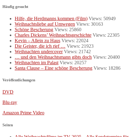
Häufig gesucht
Hilfe, die Herdmanns kommen (Film)
Views: 50949
Weihnachtsliebe auf Umwegen
Views: 30163
Schöne Bescherung
Views: 25860
Charles Dickens’ Weihnachtsgeschichte
Views: 22305
Kevin – Allein zu Haus
Views: 22024
Die Geister, die ich rief …
Views: 21923
Weihnachten undercover
Views: 21742
… und den Weihnachtsmann gibts doch
Views: 20400
Weihnachten im Palast
Views: 20257
Santa Clause – Eine schöne Bescherung
Views: 18286
Veröffentlichungen
DVD
Blu-ray
Amazon Prime Video
Seiten
Alle Weihnachtsfilme im TV 2025 – Alle Sendetermine für