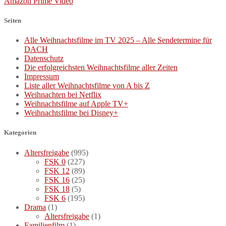
Amazon Prime Video
Seiten
Alle Weihnachtsfilme im TV 2025 – Alle Sendetermine für
DACH
Datenschutz
Die erfolgreichsten Weihnachtsfilme aller Zeiten
Impressum
Liste aller Weihnachtsfilme von A bis Z
Weihnachten bei Netflix
Weihnachtsfilme auf Apple TV+
Weihnachtsfilme bei Disney+
Kategorien
Altersfreigabe
(995)
FSK 0
(227)
FSK 12
(89)
FSK 16
(25)
FSK 18
(5)
FSK 6
(195)
Drama
(1)
Altersfreigabe
(1)
Familienfilm
(1)