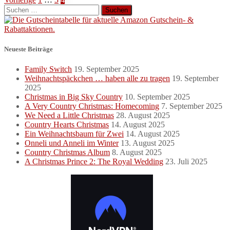
Seitennummerierung
Suchen
der
nach:
Beiträge
Neueste Beiträge
Family Switch
19. September 2025
Weihnachtspäckchen … haben alle zu tragen
19. September
2025
Christmas in Big Sky Country
10. September 2025
A Very Country Christmas: Homecoming
7. September 2025
We Need a Little Christmas
28. August 2025
Country Hearts Christmas
14. August 2025
Ein Weihnachtsbaum für Zwei
14. August 2025
Onneli und Anneli im Winter
13. August 2025
Country Christmas Album
8. August 2025
A Christmas Prince 2: The Royal Wedding
23. Juli 2025