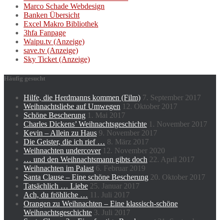
Marco Schade Webdesign
Banken Übersicht
Excel Makro Bibliothek
3hfa Fanpage
Waipu.tv (Anzeige)
save.tv (Anzeige)
Sky Ticket (Anzeige)
Häufig gesucht
Hilfe, die Herdmanns kommen (Film)
7. September 2017
Weihnachtsliebe auf Umwegen
12. Oktober 2017
Schöne Bescherung
1. Mai 2017
Charles Dickens’ Weihnachtsgeschichte
1. November 2017
Kevin – Allein zu Haus
9. November 2017
Die Geister, die ich rief …
8. März 2017
Weihnachten undercover
12. November 2020
… und den Weihnachtsmann gibts doch
22. April 2017
Weihnachten im Palast
6. Februar 2019
Santa Clause – Eine schöne Bescherung
20. Oktober 2017
Tatsächlich … Liebe
25. Januar 2017
Ach, du fröhliche …
11. Juli 2017
Orangen zu Weihnachten – Eine klassisch-schöne
Weihnachtsgeschichte
3. Juli 2017