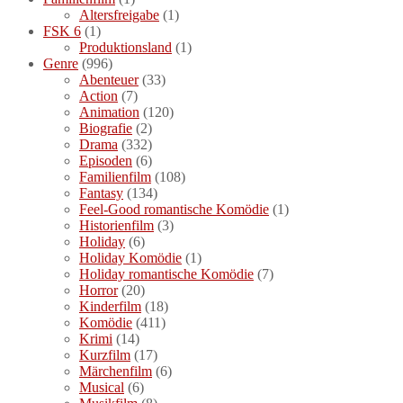
Altersfreigabe
(1)
FSK 6
(1)
Produktionsland
(1)
Genre
(996)
Abenteuer
(33)
Action
(7)
Animation
(120)
Biografie
(2)
Drama
(332)
Episoden
(6)
Familienfilm
(108)
Fantasy
(134)
Feel-Good romantische Komödie
(1)
Historienfilm
(3)
Holiday
(6)
Holiday Komödie
(1)
Holiday romantische Komödie
(7)
Horror
(20)
Kinderfilm
(18)
Komödie
(411)
Krimi
(14)
Kurzfilm
(17)
Märchenfilm
(6)
Musical
(6)