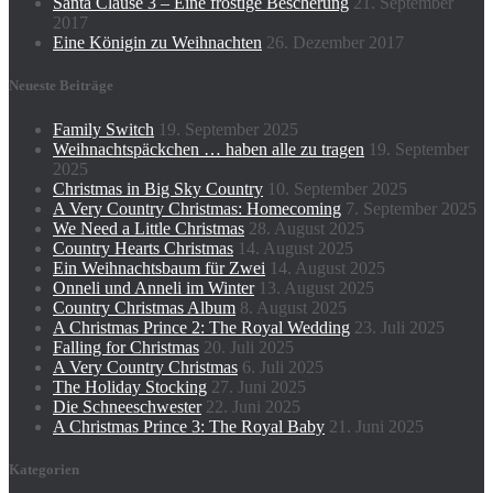
Santa Clause 3 – Eine frostige Bescherung
21. September
2017
Eine Königin zu Weihnachten
26. Dezember 2017
Neueste Beiträge
Family Switch
19. September 2025
Weihnachtspäckchen … haben alle zu tragen
19. September
2025
Christmas in Big Sky Country
10. September 2025
A Very Country Christmas: Homecoming
7. September 2025
We Need a Little Christmas
28. August 2025
Country Hearts Christmas
14. August 2025
Ein Weihnachtsbaum für Zwei
14. August 2025
Onneli und Anneli im Winter
13. August 2025
Country Christmas Album
8. August 2025
A Christmas Prince 2: The Royal Wedding
23. Juli 2025
Falling for Christmas
20. Juli 2025
A Very Country Christmas
6. Juli 2025
The Holiday Stocking
27. Juni 2025
Die Schneeschwester
22. Juni 2025
A Christmas Prince 3: The Royal Baby
21. Juni 2025
Kategorien