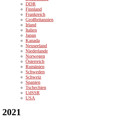
DDR
Finnland
Frankreich
Großbritannien
Irland
Italien
Japan
Kanada
Neuseeland
Niederlande
Norwegen
Österreich
Rumänien
Schweden
Schweiz
Spanien
Tschechien
UdSSR
USA
2021