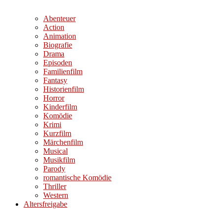
Abenteuer
Action
Animation
Biografie
Drama
Episoden
Familienfilm
Fantasy
Historienfilm
Horror
Kinderfilm
Komödie
Krimi
Kurzfilm
Märchenfilm
Musical
Musikfilm
Parody
romantische Komödie
Thriller
Western
Altersfreigabe