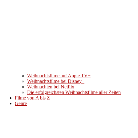
Weihnachtsfilme auf Apple TV+
Weihnachtsfilme bei Disney+
Weihnachten bei Netflix
Die erfolgreichsten Weihnachtsfilme aller Zeiten
Filme von A bis Z
Genre