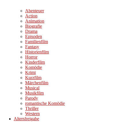
Abenteuer
Action
Animation
Biografie
Drama
Episoden
Familienfilm
Fantasy
Historienfilm
Horror
Kinderfilm
Komödie
Krimi
Kurzfilm
Märchenfilm
Musical
Musikfilm
Parody
romantische Komödie
Thriller
Western
Altersfreigabe