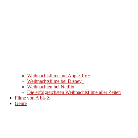
Weihnachtsfilme auf Apple TV+
Weihnachtsfilme bei Disney+
Weihnachten bei Netflix
Die erfolgreichsten Weihnachtsfilme aller Zeiten
Filme von A bis Z
Genre