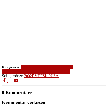
Kategorien:
2002
Altersfreigabe
Animation
FSK
0
Genre
Produktionsjahr
Produktionsland
USA
Schlagwörter:
2002
DVD
FSK 0
USA
0 Kommentare
Kommentar verfassen