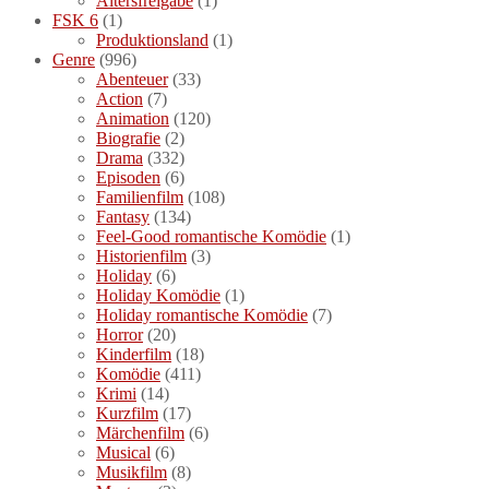
Altersfreigabe
(1)
FSK 6
(1)
Produktionsland
(1)
Genre
(996)
Abenteuer
(33)
Action
(7)
Animation
(120)
Biografie
(2)
Drama
(332)
Episoden
(6)
Familienfilm
(108)
Fantasy
(134)
Feel-Good romantische Komödie
(1)
Historienfilm
(3)
Holiday
(6)
Holiday Komödie
(1)
Holiday romantische Komödie
(7)
Horror
(20)
Kinderfilm
(18)
Komödie
(411)
Krimi
(14)
Kurzfilm
(17)
Märchenfilm
(6)
Musical
(6)
Musikfilm
(8)