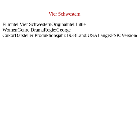
Vier Schwestern
Filmtitel:Vier SchwesternOriginaltitel:Little
WomenGenre:DramaRegie:George
CukorDarsteller:Produktionsjahr:1933Land:USALänge:FSK:Version