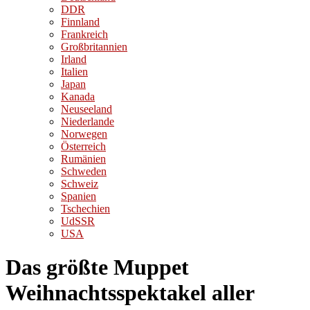
DDR
Finnland
Frankreich
Großbritannien
Irland
Italien
Japan
Kanada
Neuseeland
Niederlande
Norwegen
Österreich
Rumänien
Schweden
Schweiz
Spanien
Tschechien
UdSSR
USA
Das größte Muppet
Weihnachtsspektakel aller