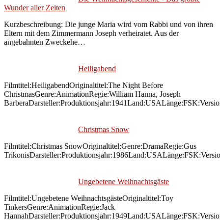
Wunder aller Zeiten
Kurzbeschreibung: Die junge Maria wird vom Rabbi und von ihren
Eltern mit dem Zimmermann Joseph verheiratet. Aus der
angebahnten Zweckehe…
Heiligabend
Filmtitel:HeiligabendOriginaltitel:The Night Before
ChristmasGenre:AnimationRegie:William Hanna, Joseph
BarberaDarsteller:Produktionsjahr:1941Land:USALänge:FSK:Versi
Christmas Snow
Filmtitel:Christmas SnowOriginaltitel:Genre:DramaRegie:Gus
TrikonisDarsteller:Produktionsjahr:1986Land:USALänge:FSK:Versi
Ungebetene Weihnachtsgäste
Filmtitel:Ungebetene WeihnachtsgästeOriginaltitel:Toy
TinkersGenre:AnimationRegie:Jack
HannahDarsteller:Produktionsjahr:1949Land:USALänge:FSK:Versi