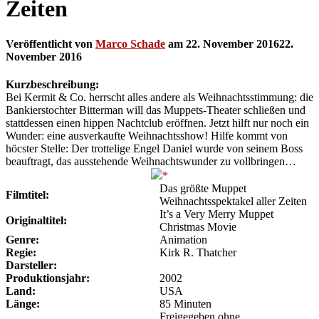
Zeiten
Veröffentlicht von
Marco Schade
am
22. November 2016
22.
November 2016
Kurzbeschreibung:
Bei Kermit & Co. herrscht alles andere als Weihnachtsstimmung: die
Bankierstochter Bitterman will das Muppets-Theater schließen und
stattdessen einen hippen Nachtclub eröffnen. Jetzt hilft nur noch ein
Wunder: eine ausverkaufte Weihnachtsshow! Hilfe kommt von
höcster Stelle: Der trottelige Engel Daniel wurde von seinem Boss
beauftragt, das ausstehende Weihnachtswunder zu vollbringen…
Das größte Muppet
Filmtitel:
Weihnachtsspektakel aller Zeiten
It’s a Very Merry Muppet
Originaltitel:
Christmas Movie
Genre:
Animation
Regie:
Kirk R. Thatcher
Darsteller:
Produktionsjahr:
2002
Land:
USA
Länge:
85 Minuten
Freigegeben ohne