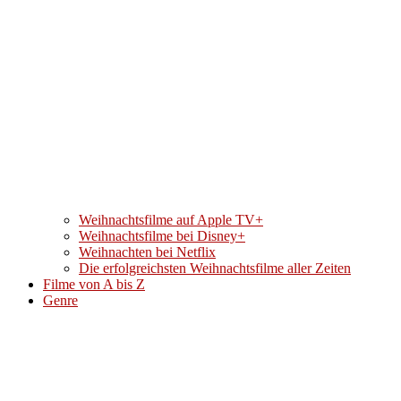
Weihnachtsfilme auf Apple TV+
Weihnachtsfilme bei Disney+
Weihnachten bei Netflix
Die erfolgreichsten Weihnachtsfilme aller Zeiten
Filme von A bis Z
Genre