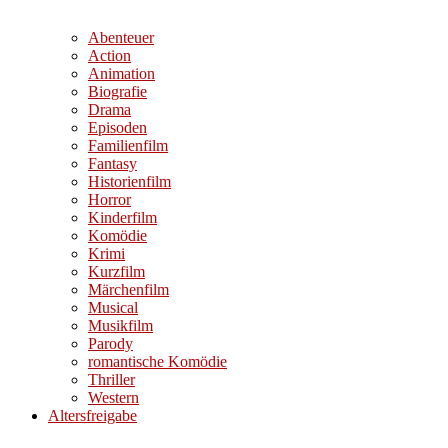
Abenteuer
Action
Animation
Biografie
Drama
Episoden
Familienfilm
Fantasy
Historienfilm
Horror
Kinderfilm
Komödie
Krimi
Kurzfilm
Märchenfilm
Musical
Musikfilm
Parody
romantische Komödie
Thriller
Western
Altersfreigabe