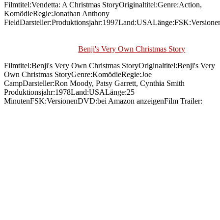
Filmtitel:Vendetta: A Christmas StoryOriginaltitel:Genre:Action,
KomödieRegie:Jonathan Anthony
FieldDarsteller:Produktionsjahr:1997Land:USALänge:FSK:Versione
Benji's Very Own Christmas Story
Filmtitel:Benji's Very Own Christmas StoryOriginaltitel:Benji's Very
Own Christmas StoryGenre:KomödieRegie:Joe
CampDarsteller:Ron Moody, Patsy Garrett, Cynthia Smith
Produktionsjahr:1978Land:USALänge:25
MinutenFSK:VersionenDVD:bei Amazon anzeigenFilm Trailer: