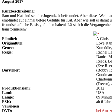
August 2017
Kurzbeschreibung:
Sam und Kat sind seit der Jugendzeit befreundet. Aber dieses Weihn
empfindet auf einmal tiefere Gefühle für Kat. Aber wie soll er damit 
freundschaftliche Basis gefunden haben? Lässt sich die Vergangenheit
transformieren?
Filmtitel:
A Christm
Originaltitel:
Love at t
Genre:
Komödie,
Regie:
Rachel L
Danica Mc
Reed), Le
(Eve Reed
Darsteller:
(Bobby Re
Goodman 
Charbonni
(Trevor),
Produktionsjahr:
2012
Land:
USA
Länge:
89 Minut
FSK:
ab 6 Jahr
Versionen
DVD:
bei Amaz