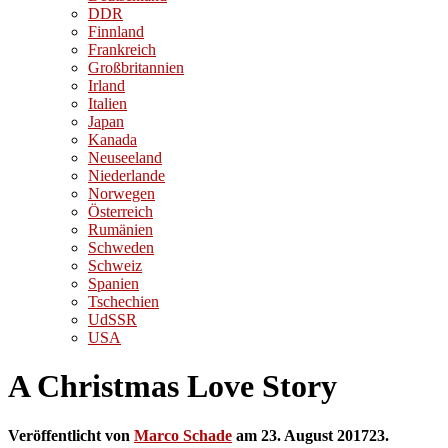
DDR
Finnland
Frankreich
Großbritannien
Irland
Italien
Japan
Kanada
Neuseeland
Niederlande
Norwegen
Österreich
Rumänien
Schweden
Schweiz
Spanien
Tschechien
UdSSR
USA
A Christmas Love Story
Veröffentlicht von
Marco Schade
am
23. August 2017
23.