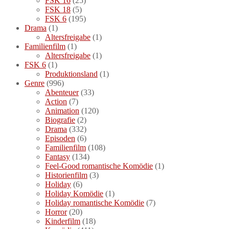
FSK 16
(25)
FSK 18
(5)
FSK 6
(195)
Drama
(1)
Altersfreigabe
(1)
Familienfilm
(1)
Altersfreigabe
(1)
FSK 6
(1)
Produktionsland
(1)
Genre
(996)
Abenteuer
(33)
Action
(7)
Animation
(120)
Biografie
(2)
Drama
(332)
Episoden
(6)
Familienfilm
(108)
Fantasy
(134)
Feel-Good romantische Komödie
(1)
Historienfilm
(3)
Holiday
(6)
Holiday Komödie
(1)
Holiday romantische Komödie
(7)
Horror
(20)
Kinderfilm
(18)