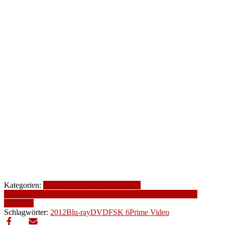
Kategorien:
2012
Altersfreigabe
Drama
FSK
6
Genre
Komödie
Produktionsjahr
Produktionsland
romantische
Komödie
Schlagwörter:
2012
Blu-ray
DVD
FSK 6
Prime Video