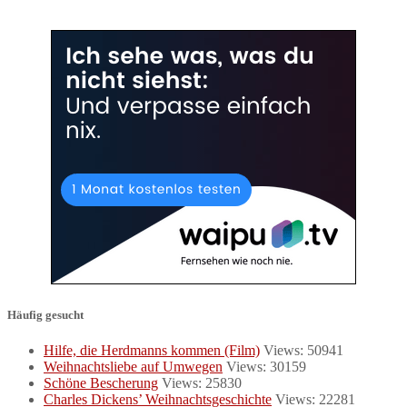
Häufig gesucht
Hilfe, die Herdmanns kommen (Film)
Views: 50941
Weihnachtsliebe auf Umwegen
Views: 30159
Schöne Bescherung
Views: 25830
Charles Dickens’ Weihnachtsgeschichte
Views: 22281