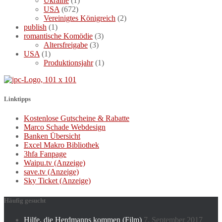
Ukraine
(1)
USA
(672)
Vereinigtes Königreich
(2)
publish
(1)
romantische Komödie
(3)
Altersfreigabe
(3)
USA
(1)
Produktionsjahr
(1)
Linktipps
Kostenlose Gutscheine & Rabatte
Marco Schade Webdesign
Banken Übersicht
Excel Makro Bibliothek
3hfa Fanpage
Waipu.tv (Anzeige)
save.tv (Anzeige)
Sky Ticket (Anzeige)
Häufig gesucht
Hilfe, die Herdmanns kommen (Film)
7. September 2017