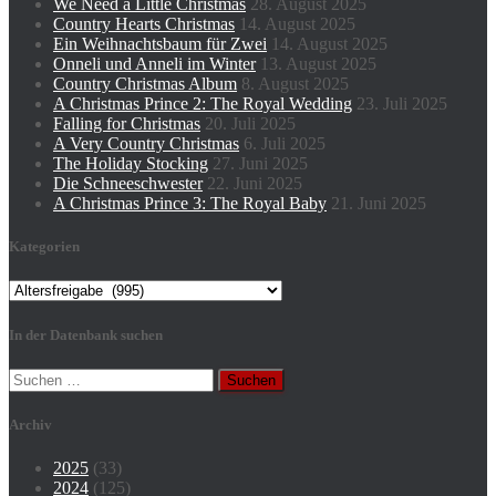
We Need a Little Christmas
28. August 2025
Country Hearts Christmas
14. August 2025
Ein Weihnachtsbaum für Zwei
14. August 2025
Onneli und Anneli im Winter
13. August 2025
Country Christmas Album
8. August 2025
A Christmas Prince 2: The Royal Wedding
23. Juli 2025
Falling for Christmas
20. Juli 2025
A Very Country Christmas
6. Juli 2025
The Holiday Stocking
27. Juni 2025
Die Schneeschwester
22. Juni 2025
A Christmas Prince 3: The Royal Baby
21. Juni 2025
Kategorien
Kategorien
In der Datenbank suchen
Suchen
nach:
Archiv
2025
(33)
2024
(125)