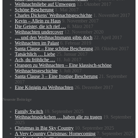
Weihnachtsliebe auf Umwegen
12. Oktober 2017
Schöne Bescherung
1. Mai 2017
Charles Dickens’ Weihnachtsgeschichte
1. November 2017
Kevin – Allein zu Haus
9. November 2017
Die Geister, die ich rief …
8. März 2017
Weihnachten undercover
12. November 2020
… und den Weihnachtsmann gibts doch
22. April 2017
Weihnachten im Palast
6. Februar 2019
Santa Clause – Eine schöne Bescherung
20. Oktober 2017
Tatsächlich … Liebe
25. Januar 2017
Ach, du fröhliche …
11. Juli 2017
Orangen zu Weihnachten – Eine klassisch-schöne
Weihnachtsgeschichte
3. Juli 2017
Santa Clause 3 – Eine frostige Bescherung
21. September
2017
Eine Königin zu Weihnachten
26. Dezember 2017
Neueste Beiträge
Family Switch
19. September 2025
Weihnachtspäckchen … haben alle zu tragen
19. September
2025
Christmas in Big Sky Country
10. September 2025
A Very Country Christmas: Homecoming
7. September 2025