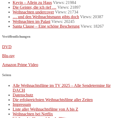
Kevin – Allein zu Haus
Views: 21984
Die Geister, die ich rief …
Views: 21897
Weihnachten undercover
Views: 21734
… und den Weihnachtsmann gibts doch
Views: 20387
Weihnachten im Palast
Views: 20245
Santa Clause – Eine schöne Bescherung
Views: 18267
Veröffentlichungen
DVD
Blu-ray
Amazon Prime Video
Seiten
Alle Weihnachtsfilme im TV 2025 – Alle Sendetermine für
DACH
Datenschutz
Die erfolgreichsten Weihnachtsfilme aller Zeiten
Impressum
Liste aller Weihnachtsfilme von A bis Z
Weihnachten bei Netflix