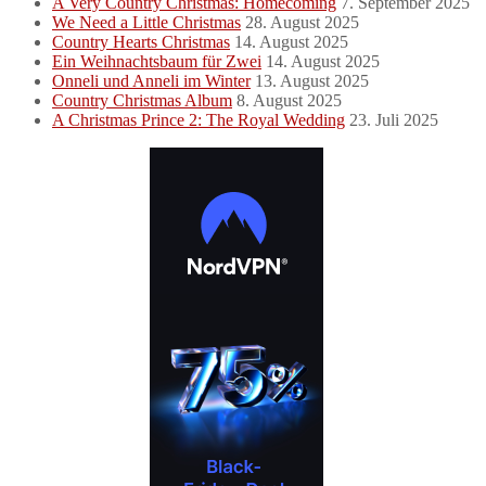
A Very Country Christmas: Homecoming
7. September 2025
We Need a Little Christmas
28. August 2025
Country Hearts Christmas
14. August 2025
Ein Weihnachtsbaum für Zwei
14. August 2025
Onneli und Anneli im Winter
13. August 2025
Country Christmas Album
8. August 2025
A Christmas Prince 2: The Royal Wedding
23. Juli 2025