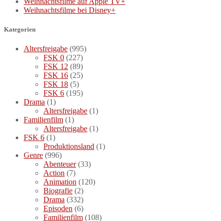
Weihnachtsfilme auf Apple TV+
Weihnachtsfilme bei Disney+
Kategorien
Altersfreigabe
(995)
FSK 0
(227)
FSK 12
(89)
FSK 16
(25)
FSK 18
(5)
FSK 6
(195)
Drama
(1)
Altersfreigabe
(1)
Familienfilm
(1)
Altersfreigabe
(1)
FSK 6
(1)
Produktionsland
(1)
Genre
(996)
Abenteuer
(33)
Action
(7)
Animation
(120)
Biografie
(2)
Drama
(332)
Episoden
(6)
Familienfilm
(108)