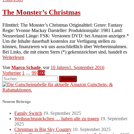
The Monster’s Christmas
Filmtitel: The Monster’s Christmas Originaltitel: Genre: Fantasy
Regie: Yvonne Mackay Darsteller: Produktionsjahr: 1981 Land:
Neuseeland Länge: FSK: Versionen DVD: bei Amazon anzeigen *
Um die Inhalte dauerhaft kostenlos zur Verfügung stellen zu
können, finanzieren wir uns ausschließlich über Werbeeinnahmen.
Bei Links, die mit einem Stern (*) gekennzeichnet sind, handelt es
Weiterlesen
Von
Marco Schade
, vor
10 Jahren
1. September 2016
Seitennummerierung
Vorherige
1
…
99
100
Suchen
der
nach:
Beiträge
Neueste Beiträge
Family Switch
19. September 2025
Weihnachtspäckchen … haben alle zu tragen
19. September
2025
Christmas in Big Sky Country
10. September 2025