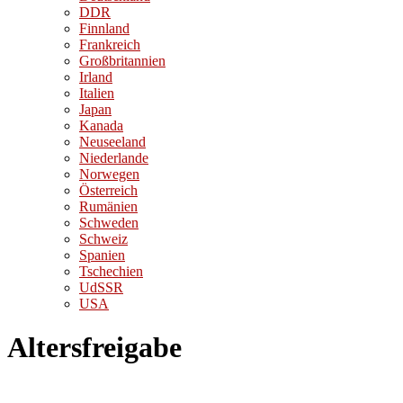
DDR
Finnland
Frankreich
Großbritannien
Irland
Italien
Japan
Kanada
Neuseeland
Niederlande
Norwegen
Österreich
Rumänien
Schweden
Schweiz
Spanien
Tschechien
UdSSR
USA
Altersfreigabe