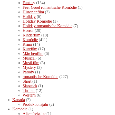
Fantasy
(134)
Feel-Good romantische Komödie
(1)
Historienfilm
(3)
Holiday
(6)
Holiday Komödie
(1)
Holiday romantische Komödie
(7)
Horror
(20)
Kinderfilm
(18)
Komödie
(411)
Krimi
(14)
Kurzfilm
(17)
Märchenfilm
(6)
Musical
(6)
Musikfilm
(8)
Mystery
(3)
Parody
(1)
romantische Komödie
(227)
Short
(1)
Slapstick
(1)
Thriller
(12)
Western
(6)
Kanada
(2)
Produktionsjahr
(2)
Komödie
(1)
Altersfreigabe
(1)