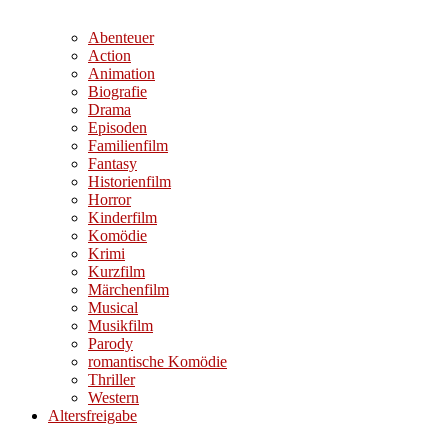
Abenteuer
Action
Animation
Biografie
Drama
Episoden
Familienfilm
Fantasy
Historienfilm
Horror
Kinderfilm
Komödie
Krimi
Kurzfilm
Märchenfilm
Musical
Musikfilm
Parody
romantische Komödie
Thriller
Western
Altersfreigabe