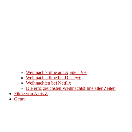
Weihnachtsfilme auf Apple TV+
Weihnachtsfilme bei Disney+
Weihnachten bei Netflix
Die erfolgreichsten Weihnachtsfilme aller Zeiten
Filme von A bis Z
Genre