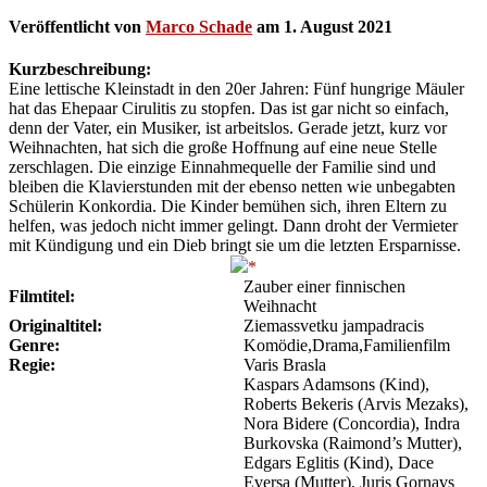
Veröffentlicht von
Marco Schade
am
1. August 2021
Kurzbeschreibung:
Eine lettische Kleinstadt in den 20er Jahren: Fünf hungrige Mäuler
hat das Ehepaar Cirulitis zu stopfen. Das ist gar nicht so einfach,
denn der Vater, ein Musiker, ist arbeitslos. Gerade jetzt, kurz vor
Weihnachten, hat sich die große Hoffnung auf eine neue Stelle
zerschlagen. Die einzige Einnahmequelle der Familie sind und
bleiben die Klavierstunden mit der ebenso netten wie unbegabten
Schülerin Konkordia. Die Kinder bemühen sich, ihren Eltern zu
helfen, was jedoch nicht immer gelingt. Dann droht der Vermieter
mit Kündigung und ein Dieb bringt sie um die letzten Ersparnisse.
Zauber einer finnischen
Filmtitel:
Weihnacht
Originaltitel:
Ziemassvetku jampadracis
Genre:
Komödie,Drama,Familienfilm
Regie:
Varis Brasla
Kaspars Adamsons (Kind),
Roberts Bekeris (Arvis Mezaks),
Nora Bidere (Concordia), Indra
Burkovska (Raimond’s Mutter),
Edgars Eglitis (Kind), Dace
Eversa (Mutter), Juris Gornavs