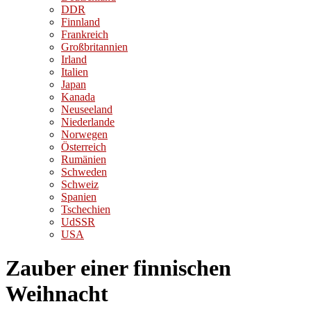
DDR
Finnland
Frankreich
Großbritannien
Irland
Italien
Japan
Kanada
Neuseeland
Niederlande
Norwegen
Österreich
Rumänien
Schweden
Schweiz
Spanien
Tschechien
UdSSR
USA
Zauber einer finnischen
Weihnacht