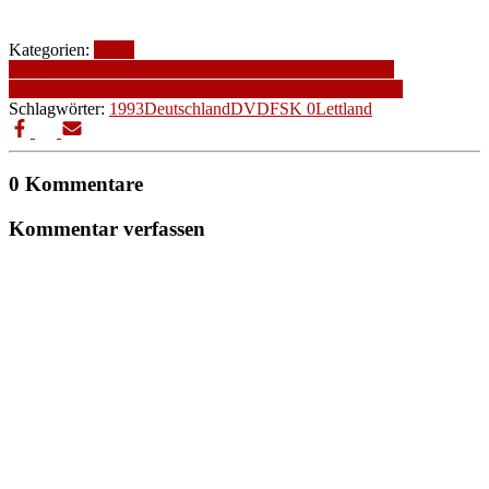
Kategorien:
1990-
1999
Altersfreigabe
Deutschland
Drama
Familienfilm
FSK
0
Genre
Komödie
Lettland
Produktionsjahr
Produktionsland
Schlagwörter:
1993
Deutschland
DVD
FSK 0
Lettland
0 Kommentare
Kommentar verfassen