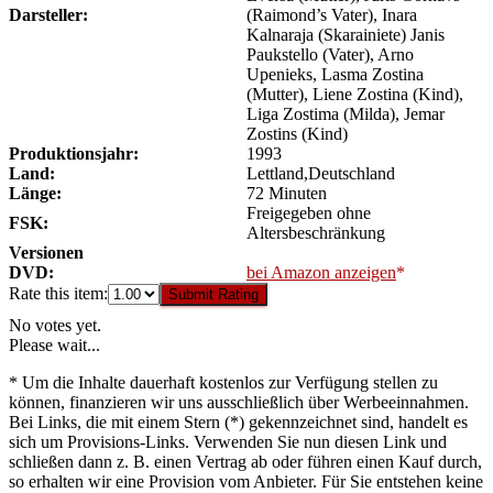
Darsteller:
(Raimond’s Vater), Inara
Kalnaraja (Skarainiete) Janis
Paukstello (Vater), Arno
Upenieks, Lasma Zostina
(Mutter), Liene Zostina (Kind),
Liga Zostima (Milda), Jemar
Zostins (Kind)
Produktionsjahr:
1993
Land:
Lettland,Deutschland
Länge:
72 Minuten
Freigegeben ohne
FSK:
Altersbeschränkung
Versionen
DVD:
bei Amazon anzeigen
Rate this item:
Submit Rating
No votes yet.
Please wait...
* Um die Inhalte dauerhaft kostenlos zur Verfügung stellen zu
können, finanzieren wir uns ausschließlich über Werbeeinnahmen.
Bei Links, die mit einem Stern (*) gekennzeichnet sind, handelt es
sich um Provisions-Links. Verwenden Sie nun diesen Link und
schließen dann z. B. einen Vertrag ab oder führen einen Kauf durch,
so erhalten wir eine Provision vom Anbieter. Für Sie entstehen keine