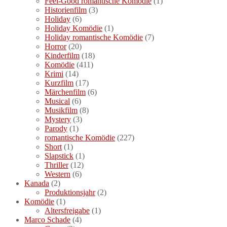
Feel-Good romantische Komödie
(1)
Historienfilm
(3)
Holiday
(6)
Holiday Komödie
(1)
Holiday romantische Komödie
(7)
Horror
(20)
Kinderfilm
(18)
Komödie
(411)
Krimi
(14)
Kurzfilm
(17)
Märchenfilm
(6)
Musical
(6)
Musikfilm
(8)
Mystery
(3)
Parody
(1)
romantische Komödie
(227)
Short
(1)
Slapstick
(1)
Thriller
(12)
Western
(6)
Kanada
(2)
Produktionsjahr
(2)
Komödie
(1)
Altersfreigabe
(1)
Marco Schade
(4)