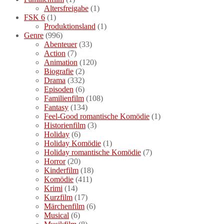
Altersfreigabe
(1)
FSK 6
(1)
Produktionsland
(1)
Genre
(996)
Abenteuer
(33)
Action
(7)
Animation
(120)
Biografie
(2)
Drama
(332)
Episoden
(6)
Familienfilm
(108)
Fantasy
(134)
Feel-Good romantische Komödie
(1)
Historienfilm
(3)
Holiday
(6)
Holiday Komödie
(1)
Holiday romantische Komödie
(7)
Horror
(20)
Kinderfilm
(18)
Komödie
(411)
Krimi
(14)
Kurzfilm
(17)
Märchenfilm
(6)
Musical
(6)