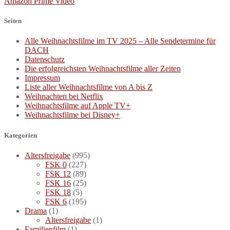
Amazon Prime Video
Seiten
Alle Weihnachtsfilme im TV 2025 – Alle Sendetermine für
DACH
Datenschutz
Die erfolgreichsten Weihnachtsfilme aller Zeiten
Impressum
Liste aller Weihnachtsfilme von A bis Z
Weihnachten bei Netflix
Weihnachtsfilme auf Apple TV+
Weihnachtsfilme bei Disney+
Kategorien
Altersfreigabe
(995)
FSK 0
(227)
FSK 12
(89)
FSK 16
(25)
FSK 18
(5)
FSK 6
(195)
Drama
(1)
Altersfreigabe
(1)
Familienfilm
(1)