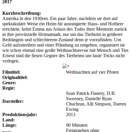
2017
Kurzbeschreibung:
Amerika in den 1930ern. Ein paar Jahre, nachdem sie dort auf
spektakuläre Weise ein Heim für ausrangierte Haus- und Hoftiere
errichtete, kehrt Emma aus Anlass des Todes ihrer Mentorin zurück
in ihre provinzielle Heimatstadt, nur um das Tierheim in größerer
Bedrängnis und schlechterem Zustand denn je vorzufinden. Um
Geld aufzutreiben und einer Pfändung zu entgehen, organisiert sie
wie schon einmal eine große Weihnachtsrevue mit Mensch und Tier.
Erneut sind die fiesen Gegner des Tierheims um faule Tricks nicht
verlegen.
Filmtitel:
Weihnachten auf vier Pfoten
Originaltitel:
Genre:
Regie:
Sean Patrick Flanery, D.B.
Sweeney, Danielle Ryan
Darsteller:
Chuchran, Alli Simpson, Darren
Ewing
Produktionsjahr:
2013
Land:
Länge:
90 Minuten
Freigegeben ohne