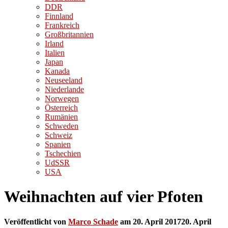
DDR
Finnland
Frankreich
Großbritannien
Irland
Italien
Japan
Kanada
Neuseeland
Niederlande
Norwegen
Österreich
Rumänien
Schweden
Schweiz
Spanien
Tschechien
UdSSR
USA
Weihnachten auf vier Pfoten
Veröffentlicht von
Marco Schade
am
20. April 2017
20. April