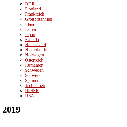
DDR
Finnland
Frankreich
Großbritannien
Irland
Italien
Japan
Kanada
Neuseeland
Niederlande
Norwegen
Österreich
Rumänien
Schweden
Schweiz
Spanien
Tschechien
UdSSR
USA
2019