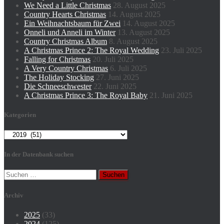
We Need a Little Christmas
28. August 2025
Country Hearts Christmas
14. August 2025
Ein Weihnachtsbaum für Zwei
14. August 2025
Onneli und Anneli im Winter
13. August 2025
Country Christmas Album
8. August 2025
A Christmas Prince 2: The Royal Wedding
23. Juli 2025
Falling for Christmas
20. Juli 2025
A Very Country Christmas
6. Juli 2025
The Holiday Stocking
27. Juni 2025
Die Schneeschwester
22. Juni 2025
A Christmas Prince 3: The Royal Baby
21. Juni 2025
Kategorien
Kategorien
In der Datenbank suchen
Suchen
nach:
Archiv
2025
(33)
2024
(125)