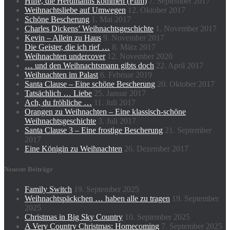
Hilfe, die Herdmanns kommen (Film)
7. September 2017
Weihnachtsliebe auf Umwegen
12. Oktober 2017
Schöne Bescherung
1. Mai 2017
Charles Dickens’ Weihnachtsgeschichte
1. November 2017
Kevin – Allein zu Haus
9. November 2017
Die Geister, die ich rief …
8. März 2017
Weihnachten undercover
12. November 2020
… und den Weihnachtsmann gibts doch
22. April 2017
Weihnachten im Palast
6. Februar 2019
Santa Clause – Eine schöne Bescherung
20. Oktober 2017
Tatsächlich … Liebe
25. Januar 2017
Ach, du fröhliche …
11. Juli 2017
Orangen zu Weihnachten – Eine klassisch-schöne
Weihnachtsgeschichte
3. Juli 2017
Santa Clause 3 – Eine frostige Bescherung
21. September
2017
Eine Königin zu Weihnachten
26. Dezember 2017
Neueste Beiträge
Family Switch
19. September 2025
Weihnachtspäckchen … haben alle zu tragen
19. September
2025
Christmas in Big Sky Country
10. September 2025
A Very Country Christmas: Homecoming
7. September 2025