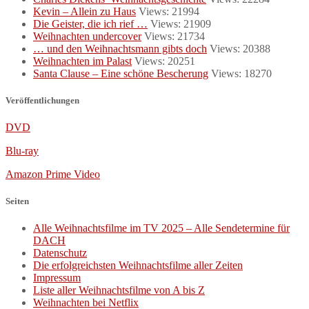
Kevin – Allein zu Haus
Views: 21994
Die Geister, die ich rief …
Views: 21909
Weihnachten undercover
Views: 21734
… und den Weihnachtsmann gibts doch
Views: 20388
Weihnachten im Palast
Views: 20251
Santa Clause – Eine schöne Bescherung
Views: 18270
Veröffentlichungen
DVD
Blu-ray
Amazon Prime Video
Seiten
Alle Weihnachtsfilme im TV 2025 – Alle Sendetermine für
DACH
Datenschutz
Die erfolgreichsten Weihnachtsfilme aller Zeiten
Impressum
Liste aller Weihnachtsfilme von A bis Z
Weihnachten bei Netflix