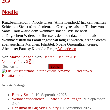
2019
Noelle
Kurzbeschreibung: Nicole Claus (Anna Kendrick) hat kein leichtes
Schicksal: Sie ist nämlich niemand Geringeres als die Tochter von
Santa Claus – also dem Weihnachtsmann. Wie sie nach
anfänglichem Widerstand ihrerseits dennoch dazu kommt, als
Weihnachtsfrau im Familiengeschäft tätig zu werden, erzählt dieses
abenteuerliche Märchen. Filmtitel: Noelle Originaltitel: Genre:
Abenteuer,Fantasy,Komödie Regie:
Weiterlesen
Von
Marco Schade
, vor
8 Jahren
6. Januar 2019
Seitennummerierung
Vorherige
1
…
5
6
Suchen
der
nach:
Beiträge
Neueste Beiträge
Family Switch
19. September 2025
Weihnachtspäckchen … haben alle zu tragen
19. September
2025
Christmas in Big Sky Country
10. September 2025