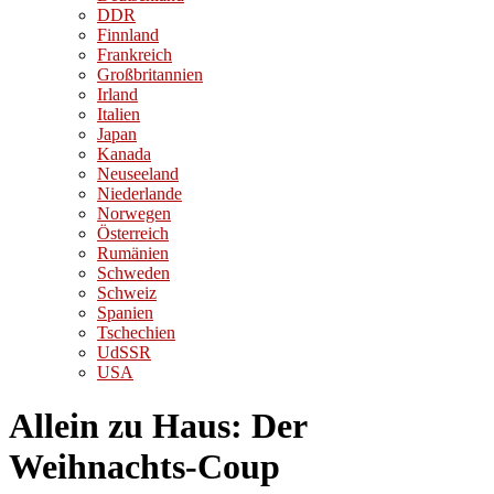
DDR
Finnland
Frankreich
Großbritannien
Irland
Italien
Japan
Kanada
Neuseeland
Niederlande
Norwegen
Österreich
Rumänien
Schweden
Schweiz
Spanien
Tschechien
UdSSR
USA
Allein zu Haus: Der
Weihnachts-Coup