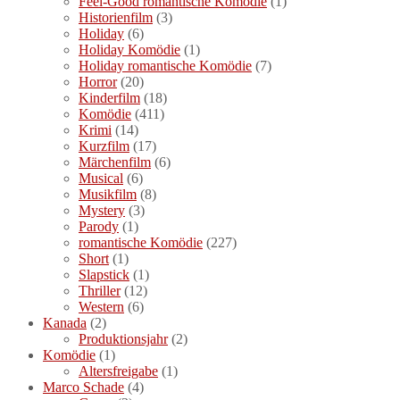
Feel-Good romantische Komödie
(1)
Historienfilm
(3)
Holiday
(6)
Holiday Komödie
(1)
Holiday romantische Komödie
(7)
Horror
(20)
Kinderfilm
(18)
Komödie
(411)
Krimi
(14)
Kurzfilm
(17)
Märchenfilm
(6)
Musical
(6)
Musikfilm
(8)
Mystery
(3)
Parody
(1)
romantische Komödie
(227)
Short
(1)
Slapstick
(1)
Thriller
(12)
Western
(6)
Kanada
(2)
Produktionsjahr
(2)
Komödie
(1)
Altersfreigabe
(1)
Marco Schade
(4)