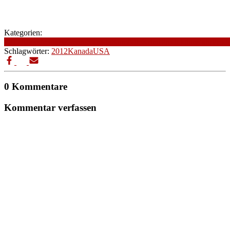
Kategorien:
2012
Altersfreigabe
Genre
Kanada
Komödie
Krimi
Produktionsjahr
Produ
Schlagwörter:
2012
Kanada
USA
0 Kommentare
Kommentar verfassen