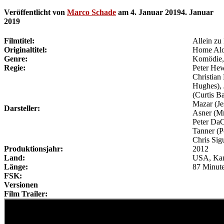
Veröffentlicht von
Marco Schade
am
4. Januar 2019
4. Januar
2019
Filmtitel:
Allein zu
Originaltitel:
Home Alo
Genre:
Komödie,
Regie:
Peter Hew
Christian
Hughes), 
(Curtis Ba
Mazar (Je
Darsteller:
Asner (Mr
Peter DaC
Tanner (P
Chris Sigu
Produktionsjahr:
2012
Land:
USA, Ka
Länge:
87 Minut
FSK:
Versionen
Film Trailer: