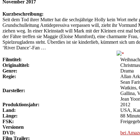
November 2017
Kurzbeschreibung:
Seit dem Tod ihrer Mutter hat die sechsjährige Holly kein Wort mehr g
Grundschulleitung Antidepressiva verpassen will, zieht ihr Vormund 
ziehen weg. In einer Kleinstadt will Mark mit der Kleinen erst mal 
der Fähre treffen sie Maggie (Eloise Mumford), eine charmante Frau, 
Spielzeugladens steht. Überdies ist sie kinderlieb, kümmert sich um de
‘River Dance’-Fan …
Filmtitel:
Weihnacht
Originaltitel:
Christmas
Genre:
Drama
Regie:
Allan Ar
Sean Fari
Watkins, 
Darsteller:
Gallina, 
Jean Yoon
Produktionsjahr:
2012
Land:
USA, Ka
Länge:
88 Minut
FSK:
Freigegeb
Versionen
DVD:
bei Amaz
Film Trailer: