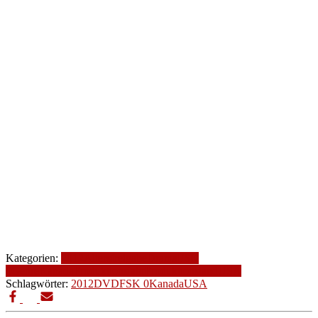
Kategorien:
2012
Altersfreigabe
Drama
FSK
0
Genre
Kanada
Produktionsjahr
Produktionsland
USA
Schlagwörter:
2012
DVD
FSK 0
Kanada
USA