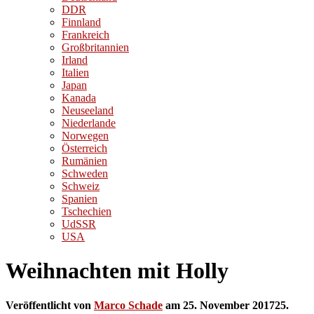
DDR
Finnland
Frankreich
Großbritannien
Irland
Italien
Japan
Kanada
Neuseeland
Niederlande
Norwegen
Österreich
Rumänien
Schweden
Schweiz
Spanien
Tschechien
UdSSR
USA
Weihnachten mit Holly
Veröffentlicht von
Marco Schade
am
25. November 2017
25.