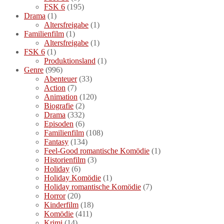
FSK 6
(195)
Drama
(1)
Altersfreigabe
(1)
Familienfilm
(1)
Altersfreigabe
(1)
FSK 6
(1)
Produktionsland
(1)
Genre
(996)
Abenteuer
(33)
Action
(7)
Animation
(120)
Biografie
(2)
Drama
(332)
Episoden
(6)
Familienfilm
(108)
Fantasy
(134)
Feel-Good romantische Komödie
(1)
Historienfilm
(3)
Holiday
(6)
Holiday Komödie
(1)
Holiday romantische Komödie
(7)
Horror
(20)
Kinderfilm
(18)
Komödie
(411)
Krimi
(14)