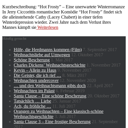
Kurzbeschreibung: “Hot Frosty” – Eine unerwartete Winterromanze
In Jerry Ciccorittis romantischer Komödie “Hot Frosty” findet sich
die alleinstehende Cathy (Lacey Chabert) in einer tiefen
Winterdepression wieder. Zwei Jahre nach dem Verlust ihres
Mannes kämpft sie
Weiterlesen
Häufig gesucht
Hilfe, die Herdmanns kommen (Film)
7. September 2017
Weihnachtsliebe auf Umwegen
12. Oktober 2017
Schöne Bescherung
1. Mai 2017
Charles Dickens’ Weihnachtsgeschichte
1. November 2017
Kevin – Allein zu Haus
9. November 2017
Die Geister, die ich rief …
8. März 2017
Weihnachten undercover
12. November 2020
… und den Weihnachtsmann gibts doch
22. April 2017
Weihnachten im Palast
6. Februar 2019
Santa Clause – Eine schöne Bescherung
20. Oktober 2017
Tatsächlich … Liebe
25. Januar 2017
Ach, du fröhliche …
11. Juli 2017
Orangen zu Weihnachten – Eine klassisch-schöne
Weihnachtsgeschichte
3. Juli 2017
Santa Clause 3 – Eine frostige Bescherung
21. September
2017