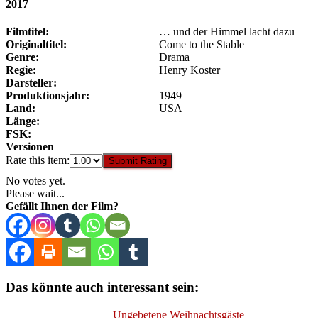
2017
Filmtitel:
… und der Himmel lacht dazu
Originaltitel:
Come to the Stable
Genre:
Drama
Regie:
Henry Koster
Darsteller:
Produktionsjahr:
1949
Land:
USA
Länge:
FSK:
Versionen
Rate this item:
Submit Rating
No votes yet.
Please wait...
Gefällt Ihnen der Film?
Das könnte auch interessant sein:
Ungebetene Weihnachtsgäste