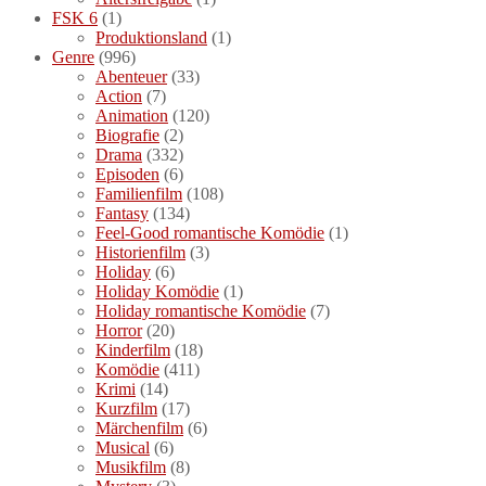
FSK 6
(1)
Produktionsland
(1)
Genre
(996)
Abenteuer
(33)
Action
(7)
Animation
(120)
Biografie
(2)
Drama
(332)
Episoden
(6)
Familienfilm
(108)
Fantasy
(134)
Feel-Good romantische Komödie
(1)
Historienfilm
(3)
Holiday
(6)
Holiday Komödie
(1)
Holiday romantische Komödie
(7)
Horror
(20)
Kinderfilm
(18)
Komödie
(411)
Krimi
(14)
Kurzfilm
(17)
Märchenfilm
(6)
Musical
(6)
Musikfilm
(8)