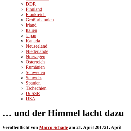
DDR
Finnland
Frankreich
Großbritannien
Irland
Italien
Japan
Kanada
Neuseeland
Niederlande
Norwegen
Österreich
Rumänien
Schweden
Schweiz
Spanien
Tschechien
UdSSR
USA
… und der Himmel lacht dazu
Veröffentlicht von
Marco Schade
am
21. April 2017
21. April