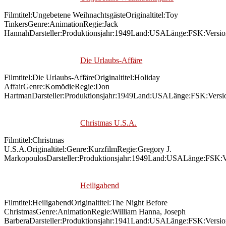
Filmtitel:Ungebetene WeihnachtsgästeOriginaltitel:Toy
TinkersGenre:AnimationRegie:Jack
HannahDarsteller:Produktionsjahr:1949Land:USALänge:FSK:Versi
Die Urlaubs-Affäre
Filmtitel:Die Urlaubs-AffäreOriginaltitel:Holiday
AffairGenre:KomödieRegie:Don
HartmanDarsteller:Produktionsjahr:1949Land:USALänge:FSK:Versi
Christmas U.S.A.
Filmtitel:Christmas
U.S.A.Originaltitel:Genre:KurzfilmRegie:Gregory J.
MarkopoulosDarsteller:Produktionsjahr:1949Land:USALänge:FSK:V
Heiligabend
Filmtitel:HeiligabendOriginaltitel:The Night Before
ChristmasGenre:AnimationRegie:William Hanna, Joseph
BarberaDarsteller:Produktionsjahr:1941Land:USALänge:FSK:Versi