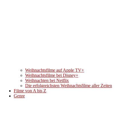
Weihnachtsfilme auf Apple TV+
Weihnachtsfilme bei Disney+
Weihnachten bei Netflix
Die erfolgreichsten Weihnachtsfilme aller Zeiten
Filme von A bis Z
Genre