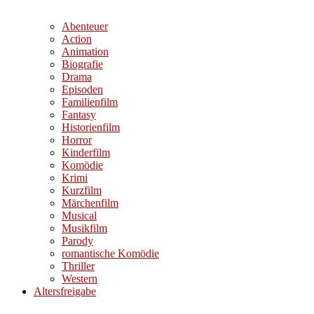
Abenteuer
Action
Animation
Biografie
Drama
Episoden
Familienfilm
Fantasy
Historienfilm
Horror
Kinderfilm
Komödie
Krimi
Kurzfilm
Märchenfilm
Musical
Musikfilm
Parody
romantische Komödie
Thriller
Western
Altersfreigabe