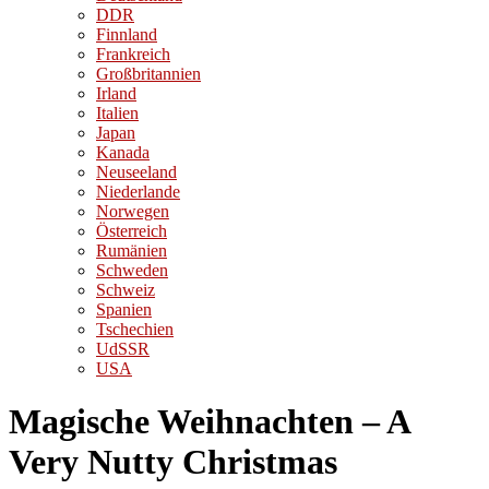
DDR
Finnland
Frankreich
Großbritannien
Irland
Italien
Japan
Kanada
Neuseeland
Niederlande
Norwegen
Österreich
Rumänien
Schweden
Schweiz
Spanien
Tschechien
UdSSR
USA
Magische Weihnachten – A
Very Nutty Christmas