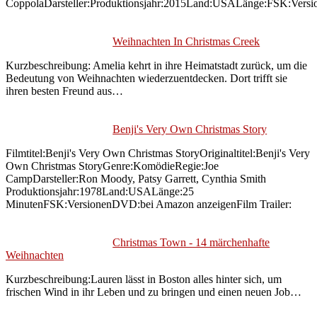
CoppolaDarsteller:Produktionsjahr:2015Land:USALänge:FSK:Versi
Weihnachten In Christmas Creek
Kurzbeschreibung: Amelia kehrt in ihre Heimatstadt zurück, um die
Bedeutung von Weihnachten wiederzuentdecken. Dort trifft sie
ihren besten Freund aus…
Benji's Very Own Christmas Story
Filmtitel:Benji's Very Own Christmas StoryOriginaltitel:Benji's Very
Own Christmas StoryGenre:KomödieRegie:Joe
CampDarsteller:Ron Moody, Patsy Garrett, Cynthia Smith
Produktionsjahr:1978Land:USALänge:25
MinutenFSK:VersionenDVD:bei Amazon anzeigenFilm Trailer:
Christmas Town - 14 märchenhafte
Weihnachten
Kurzbeschreibung:Lauren lässt in Boston alles hinter sich, um
frischen Wind in ihr Leben und zu bringen und einen neuen Job…