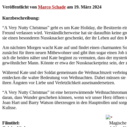
Veröffentlicht von
Marco Schade
am
19. März 2024
Kurzbeschreibung:
“A Very Nutty Christmas” geht es um Kate Holiday, die Besitzerin ei
Freund verlassen wird. Verständlicherweise hat sie daraufhin keine g
sie einen besonderen Nussknacker geschenkt, der ihr Leben auf den Ko
Am nächsten Morgen wacht Kate auf und findet einen charmanten Sold
zunächst für ihren neuen Mitbewohner und gibt ihm sogar einen Job
sich die beiden näher und Kate beginnt zu vermuten, dass der mysteri
gewöhnlicher Mann. Könnte er etwa der Nussknackerprinz sein, der
Während Kate und der Soldat gemeinsam die Weihnachtszeit verbrin
entdecken die wahre Bedeutung von Weihnachten. Dabei müssen sie s
ihren Ängsten vor Liebe und Verletzlichkeit auseinandersetzen.
“A Very Nutty Christmas” ist eine herzerwärmende Weihnachtsromanze
daran, dass Wunder geschehen können, wenn wir unser Herz öffnen u
Joan Hart und Barry Watson überzeugen in den Hauptrollen und sorg
Kulisse.
Filmtitel:
Magische 