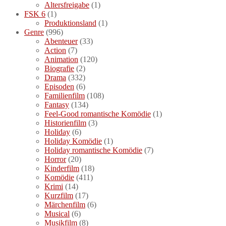
Altersfreigabe
(1)
FSK 6
(1)
Produktionsland
(1)
Genre
(996)
Abenteuer
(33)
Action
(7)
Animation
(120)
Biografie
(2)
Drama
(332)
Episoden
(6)
Familienfilm
(108)
Fantasy
(134)
Feel-Good romantische Komödie
(1)
Historienfilm
(3)
Holiday
(6)
Holiday Komödie
(1)
Holiday romantische Komödie
(7)
Horror
(20)
Kinderfilm
(18)
Komödie
(411)
Krimi
(14)
Kurzfilm
(17)
Märchenfilm
(6)
Musical
(6)
Musikfilm
(8)