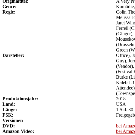
Originaltitel:
A Very Nu
Genre:
Komödie,
Regie:
Colin Th
Melissa J
Jaret Win
Ferrell (
(Ginger),
Mousekowi
(Drosselm
Green (Wo
Darsteller:
Office), 
Guy), Jer
(Vendor),
(Festival
Burke (Lit
Kaleb J. 
Attendee),
(Townspe
Produktionsjahr:
2018
Land:
USA
Länge:
1 Std. 30
FSK:
Freigegeb
Versionen
DVD:
bei Amaz
Amazon Video:
bei Amaz