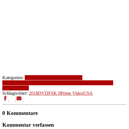
Kategorien:
2018
Altersfreigabe
Fantasy
FSK
0
Genre
Komödie
Produktionsjahr
Produktionsland
romantische
Komödie
USA
Schlagwörter:
2018
DVD
FSK 0
Prime Video
USA
0 Kommentare
Kommentar verfassen