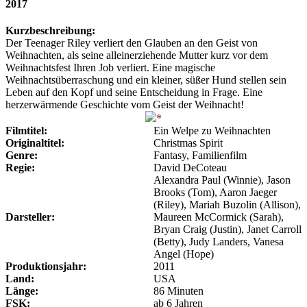
2017
Kurzbeschreibung:
Der Teenager Riley verliert den Glauben an den Geist von
Weihnachten, als seine alleinerziehende Mutter kurz vor dem
Weihnachtsfest Ihren Job verliert. Eine magische
Weihnachtsüberraschung und ein kleiner, süßer Hund stellen sein
Leben auf den Kopf und seine Entscheidung in Frage. Eine
herzerwärmende Geschichte vom Geist der Weihnacht!
Filmtitel:
Ein Welpe zu Weihnachten
Originaltitel:
Christmas Spirit
Genre:
Fantasy, Familienfilm
Regie:
David DeCoteau
Alexandra Paul (Winnie), Jason
Brooks (Tom), Aaron Jaeger
(Riley), Mariah Buzolin (Allison),
Darsteller:
Maureen McCormick (Sarah),
Bryan Craig (Justin), Janet Carroll
(Betty), Judy Landers, Vanesa
Angel (Hope)
Produktionsjahr:
2011
Land:
USA
Länge:
86 Minuten
FSK:
ab 6 Jahren