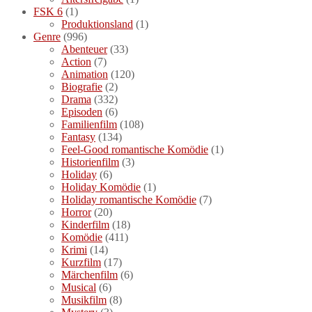
FSK 6
(1)
Produktionsland
(1)
Genre
(996)
Abenteuer
(33)
Action
(7)
Animation
(120)
Biografie
(2)
Drama
(332)
Episoden
(6)
Familienfilm
(108)
Fantasy
(134)
Feel-Good romantische Komödie
(1)
Historienfilm
(3)
Holiday
(6)
Holiday Komödie
(1)
Holiday romantische Komödie
(7)
Horror
(20)
Kinderfilm
(18)
Komödie
(411)
Krimi
(14)
Kurzfilm
(17)
Märchenfilm
(6)
Musical
(6)
Musikfilm
(8)