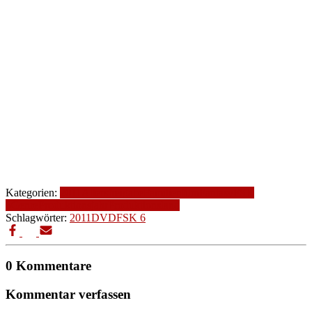
Kategorien:
2011
Altersfreigabe
Familienfilm
Fantasy
FSK
6
Genre
Produktionsjahr
Produktionsland
Schlagwörter:
2011
DVD
FSK 6
0 Kommentare
Kommentar verfassen