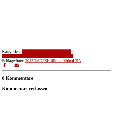
Kategorien:
2013
Altersfreigabe
Drama
FSK
0
Genre
Produktionsjahr
Produktionsland
USA
Schlagwörter:
2013
DVD
FSK 0
Prime Video
USA
0 Kommentare
Kommentar verfassen