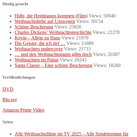
Häufig gesucht
Hilfe, die Herdmanns kommen (Film)
Views: 50940
Weihnachtsliebe auf Umwegen
Views: 30154
Schöne Bescherung
Views: 25826
Charles Dickens’ Weihnachtsgeschichte
Views: 22278
Kevin – Allein zu Haus
Views: 21979
Die Geister, die ich rief …
Views: 21889
Weihnachten undercover
Views: 21733
… und den Weihnachtsmann gibts doch
Views: 20387
Weihnachten im Palast
Views: 20243
Santa Clause – Eine schöne Bescherung
Views: 18260
Veröffentlichungen
DVD
Blu-ray
Amazon Prime Video
Seiten
Alle Weihnachtsfilme im TV 2025 – Alle Sendetermine für