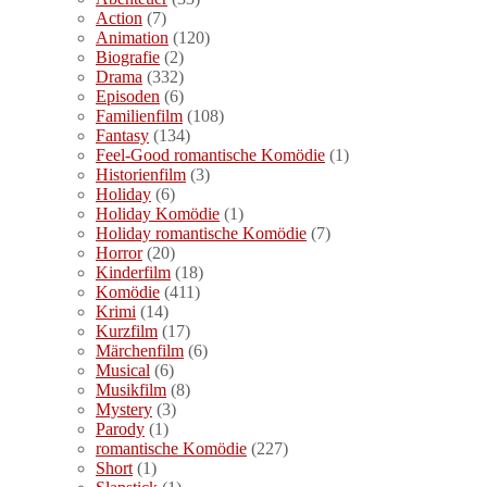
Action
(7)
Animation
(120)
Biografie
(2)
Drama
(332)
Episoden
(6)
Familienfilm
(108)
Fantasy
(134)
Feel-Good romantische Komödie
(1)
Historienfilm
(3)
Holiday
(6)
Holiday Komödie
(1)
Holiday romantische Komödie
(7)
Horror
(20)
Kinderfilm
(18)
Komödie
(411)
Krimi
(14)
Kurzfilm
(17)
Märchenfilm
(6)
Musical
(6)
Musikfilm
(8)
Mystery
(3)
Parody
(1)
romantische Komödie
(227)
Short
(1)