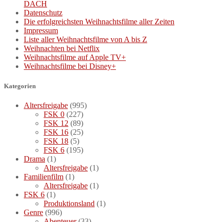
DACH
Datenschutz
Die erfolgreichsten Weihnachtsfilme aller Zeiten
Impressum
Liste aller Weihnachtsfilme von A bis Z
Weihnachten bei Netflix
Weihnachtsfilme auf Apple TV+
Weihnachtsfilme bei Disney+
Kategorien
Altersfreigabe
(995)
FSK 0
(227)
FSK 12
(89)
FSK 16
(25)
FSK 18
(5)
FSK 6
(195)
Drama
(1)
Altersfreigabe
(1)
Familienfilm
(1)
Altersfreigabe
(1)
FSK 6
(1)
Produktionsland
(1)
Genre
(996)
Abenteuer
(33)