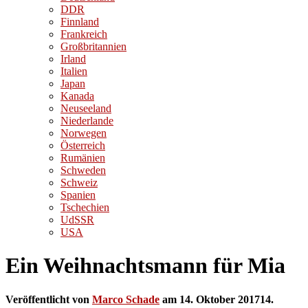
DDR
Finnland
Frankreich
Großbritannien
Irland
Italien
Japan
Kanada
Neuseeland
Niederlande
Norwegen
Österreich
Rumänien
Schweden
Schweiz
Spanien
Tschechien
UdSSR
USA
Ein Weihnachtsmann für Mia
Veröffentlicht von
Marco Schade
am
14. Oktober 2017
14.