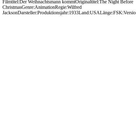
Filmtitel:Der Weihnachtsmann kommtOriginaltitel:The Night Before
ChristmasGenre:AnimationRegie:Wilfred
JacksonDarsteller:Produktionsjahr:1933Land:USALänge:FSK:Versi