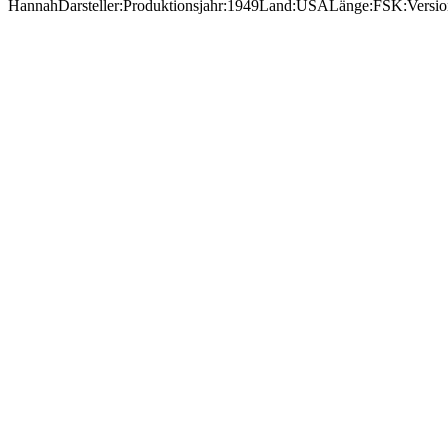
HannahDarsteller:Produktionsjahr:1949Land:USALänge:FSK:Versi