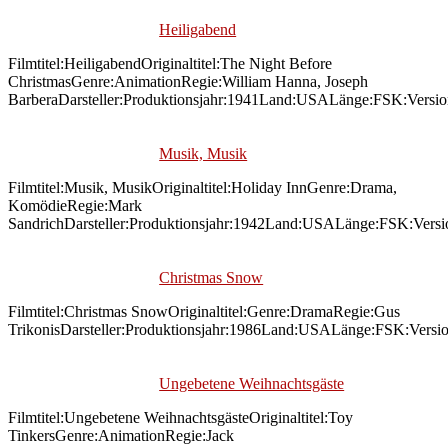
Heiligabend
Filmtitel:HeiligabendOriginaltitel:The Night Before
ChristmasGenre:AnimationRegie:William Hanna, Joseph
BarberaDarsteller:Produktionsjahr:1941Land:USALänge:FSK:Versi
Musik, Musik
Filmtitel:Musik, MusikOriginaltitel:Holiday InnGenre:Drama,
KomödieRegie:Mark
SandrichDarsteller:Produktionsjahr:1942Land:USALänge:FSK:Versi
Christmas Snow
Filmtitel:Christmas SnowOriginaltitel:Genre:DramaRegie:Gus
TrikonisDarsteller:Produktionsjahr:1986Land:USALänge:FSK:Versi
Ungebetene Weihnachtsgäste
Filmtitel:Ungebetene WeihnachtsgästeOriginaltitel:Toy
TinkersGenre:AnimationRegie:Jack