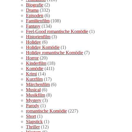
Biografie
(2)
Drama
(332)
Episoden
(6)
Familienfilm
(108)
Fantasy
(134)
Feel-Good romantische Komödie
(1)
Historienfilm
(3)
Holiday
(6)
Holiday Komödie
(1)
Holiday romantische Komödie
(7)
Horror
(20)
Kinderfilm
(18)
Komödie
(411)
Krimi
(14)
Kurzfilm
(17)
Märchenfilm
(6)
Musical
(6)
Musikfilm
(8)
Mystery
(3)
Parody
(1)
romantische Komödie
(227)
Short
(1)
Slapstick
(1)
Thriller
(12)