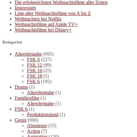
Die erfolgreichsten Weihnachtsfilme aller Zeiten
Impressum
Liste aller Weihnachtsfilme von A bis Z
Weihnachten bei Netflix
Weihnachtsfilme auf Apple TV+
Weihnachtsfilme bei Disney+
Kategorien
Altersfreigabe
(995)
FSK 0
(227)
FSK 12
(89)
FSK 16
(25)
FSK 18
(5)
FSK 6
(195)
Drama
(1)
Altersfreigabe
(1)
Familienfilm
(1)
Altersfreigabe
(1)
FSK 6
(1)
Produktionsland
(1)
Genre
(996)
Abenteuer
(33)
Action
(7)
Animation
(120)