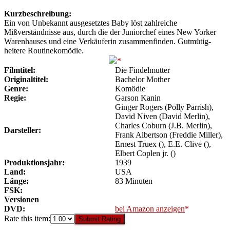
Kurzbeschreibung:
Ein von Unbekannt ausgesetztes Baby löst zahlreiche
Mißverständnisse aus, durch die der Juniorchef eines New Yorker
Warenhauses und eine Verkäuferin zusammenfinden. Gutmütig-
heitere Routinekomödie.
Filmtitel:
Die Findelmutter
Originaltitel:
Bachelor Mother
Genre:
Komödie
Regie:
Garson Kanin
Ginger Rogers (Polly Parrish),
David Niven (David Merlin),
Charles Coburn (J.B. Merlin),
Darsteller:
Frank Albertson (Freddie Miller),
Ernest Truex (), E.E. Clive (),
Elbert Coplen jr. ()
Produktionsjahr:
1939
Land:
USA
Länge:
83 Minuten
FSK:
Versionen
DVD:
bei Amazon anzeigen
Rate this item:
Submit Rating