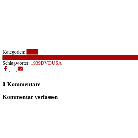
Kategorien:
1930-
1939
Altersfreigabe
Genre
Komödie
Produktionsjahr
Produktionsland
U
Schlagwörter:
1939
DVD
USA
0 Kommentare
Kommentar verfassen