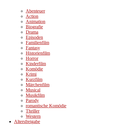
Abenteuer
Action
Animation
Biografie
Drama
Episoden
Familienfilm
Fantasy
Historienfilm
Horror
Kinderfilm
Komödie
Krimi
Kurzfilm
Märchenfilm
Musical
Musikfilm
Parody
romantische Komödie
Thriller
Western
Altersfreigabe