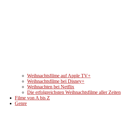
Weihnachtsfilme auf Apple TV+
Weihnachtsfilme bei Disney+
Weihnachten bei Netflix
Die erfolgreichsten Weihnachtsfilme aller Zeiten
Filme von A bis Z
Genre