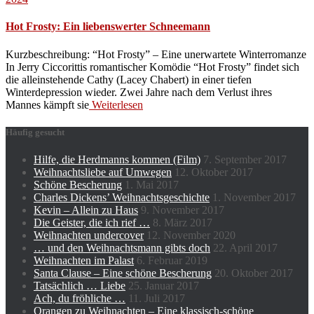
Hot Frosty: Ein liebenswerter Schneemann
Kurzbeschreibung: “Hot Frosty” – Eine unerwartete Winterromanze
In Jerry Ciccorittis romantischer Komödie “Hot Frosty” findet sich
die alleinstehende Cathy (Lacey Chabert) in einer tiefen
Winterdepression wieder. Zwei Jahre nach dem Verlust ihres
Mannes kämpft sie
Weiterlesen
Häufig gesucht
Hilfe, die Herdmanns kommen (Film)
7. September 2017
Weihnachtsliebe auf Umwegen
12. Oktober 2017
Schöne Bescherung
1. Mai 2017
Charles Dickens’ Weihnachtsgeschichte
1. November 2017
Kevin – Allein zu Haus
9. November 2017
Die Geister, die ich rief …
8. März 2017
Weihnachten undercover
12. November 2020
… und den Weihnachtsmann gibts doch
22. April 2017
Weihnachten im Palast
6. Februar 2019
Santa Clause – Eine schöne Bescherung
20. Oktober 2017
Tatsächlich … Liebe
25. Januar 2017
Ach, du fröhliche …
11. Juli 2017
Orangen zu Weihnachten – Eine klassisch-schöne