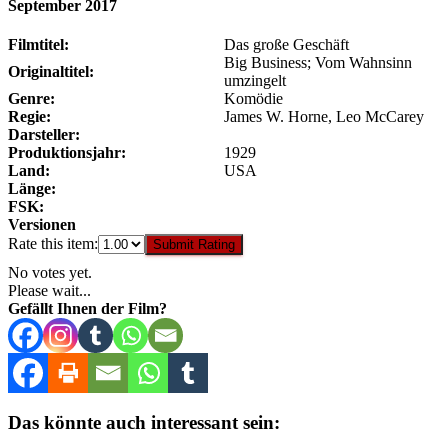
September 2017
Filmtitel:
Das große Geschäft
Big Business; Vom Wahnsinn
Originaltitel:
umzingelt
Genre:
Komödie
Regie:
James W. Horne, Leo McCarey
Darsteller:
Produktionsjahr:
1929
Land:
USA
Länge:
FSK:
Versionen
Rate this item:
Submit Rating
No votes yet.
Please wait...
Gefällt Ihnen der Film?
Das könnte auch interessant sein: