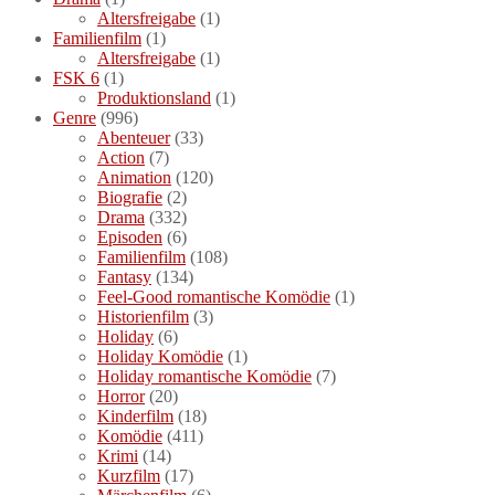
Altersfreigabe
(1)
Familienfilm
(1)
Altersfreigabe
(1)
FSK 6
(1)
Produktionsland
(1)
Genre
(996)
Abenteuer
(33)
Action
(7)
Animation
(120)
Biografie
(2)
Drama
(332)
Episoden
(6)
Familienfilm
(108)
Fantasy
(134)
Feel-Good romantische Komödie
(1)
Historienfilm
(3)
Holiday
(6)
Holiday Komödie
(1)
Holiday romantische Komödie
(7)
Horror
(20)
Kinderfilm
(18)
Komödie
(411)
Krimi
(14)
Kurzfilm
(17)