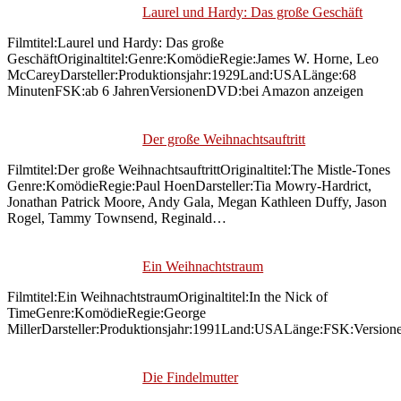
Laurel und Hardy: Das große Geschäft
Filmtitel:Laurel und Hardy: Das große
GeschäftOriginaltitel:Genre:KomödieRegie:James W. Horne, Leo
McCareyDarsteller:Produktionsjahr:1929Land:USALänge:68
MinutenFSK:ab 6 JahrenVersionenDVD:bei Amazon anzeigen
Der große Weihnachtsauftritt
Filmtitel:Der große WeihnachtsauftrittOriginaltitel:The Mistle-Tones
Genre:KomödieRegie:Paul HoenDarsteller:Tia Mowry-Hardrict,
Jonathan Patrick Moore, Andy Gala, Megan Kathleen Duffy, Jason
Rogel, Tammy Townsend, Reginald…
Ein Weihnachtstraum
Filmtitel:Ein WeihnachtstraumOriginaltitel:In the Nick of
TimeGenre:KomödieRegie:George
MillerDarsteller:Produktionsjahr:1991Land:USALänge:FSK:Version
Die Findelmutter