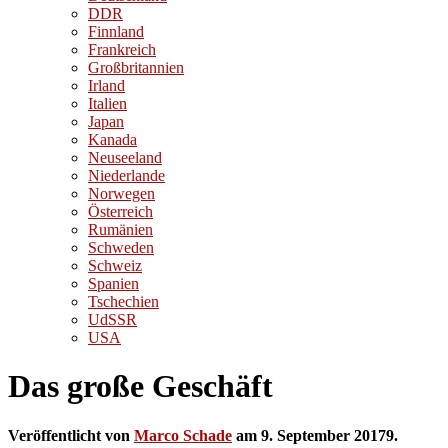
DDR
Finnland
Frankreich
Großbritannien
Irland
Italien
Japan
Kanada
Neuseeland
Niederlande
Norwegen
Österreich
Rumänien
Schweden
Schweiz
Spanien
Tschechien
UdSSR
USA
Das große Geschäft
Veröffentlicht von
Marco Schade
am
9. September 2017
9.