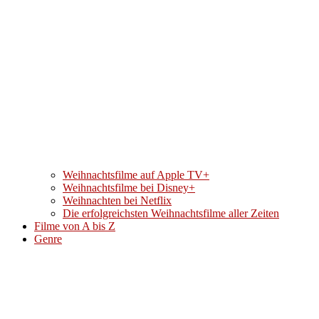
Weihnachtsfilme auf Apple TV+
Weihnachtsfilme bei Disney+
Weihnachten bei Netflix
Die erfolgreichsten Weihnachtsfilme aller Zeiten
Filme von A bis Z
Genre