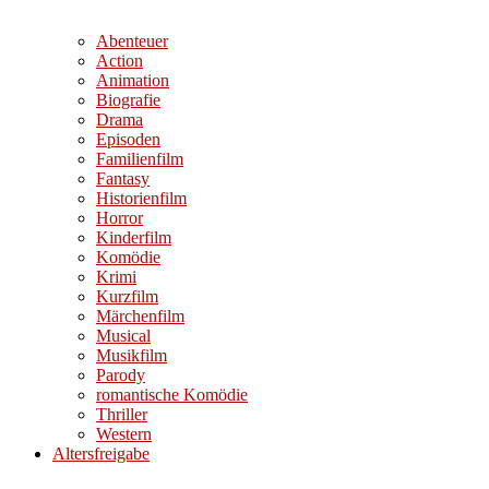
Abenteuer
Action
Animation
Biografie
Drama
Episoden
Familienfilm
Fantasy
Historienfilm
Horror
Kinderfilm
Komödie
Krimi
Kurzfilm
Märchenfilm
Musical
Musikfilm
Parody
romantische Komödie
Thriller
Western
Altersfreigabe