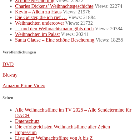
Schöne Bescherung
Views: 25822
Charles Dickens’ Weihnachtsgeschichte
Views: 22274
Kevin – Allein zu Haus
Views: 21976
Die Geister, die ich rief …
Views: 21884
Weihnachten undercover
Views: 21732
… und den Weihnachtsmann gibts doch
Views: 20384
Weihnachten im Palast
Views: 20241
Santa Clause – Eine schöne Bescherung
Views: 18255
Veröffentlichungen
DVD
Blu-ray
Amazon Prime Video
Seiten
Alle Weihnachtsfilme im TV 2025 – Alle Sendetermine für
DACH
Datenschutz
Die erfolgreichsten Weihnachtsfilme aller Zeiten
Impressum
Liste aller Weihnachtsfilme von A bis Z