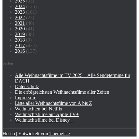
2025
(33)
2024
(125)
2023
(101)
2022
(27)
2021
(46)
2020
(41)
2019
(38)
2018
(9)
2017
(477)
2016
(137)
Seiten
Alle Weihnachtsfilme im TV 2025 – Alle Sendetermine für
DACH
Datenschutz
Die erfolgreichsten Weihnachtsfilme aller Zeiten
Impressum
Liste aller Weihnachtsfilme von A bis Z
Weihnachten bei Netflix
Weihnachtsfilme auf Apple TV+
Weihnachtsfilme bei Disney+
Hestia | Entwickelt von
ThemeIsle