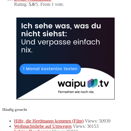
Rating:
5.0
/5. From 1 vote.
Häufig gesucht
Hilfe, die Herdmanns kommen (Film)
Views: 50939
Weihnachtsliebe auf Umwegen
Views: 30153