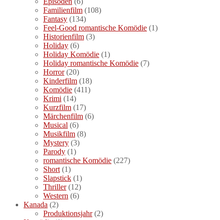
Episoden
(6)
Familienfilm
(108)
Fantasy
(134)
Feel-Good romantische Komödie
(1)
Historienfilm
(3)
Holiday
(6)
Holiday Komödie
(1)
Holiday romantische Komödie
(7)
Horror
(20)
Kinderfilm
(18)
Komödie
(411)
Krimi
(14)
Kurzfilm
(17)
Märchenfilm
(6)
Musical
(6)
Musikfilm
(8)
Mystery
(3)
Parody
(1)
romantische Komödie
(227)
Short
(1)
Slapstick
(1)
Thriller
(12)
Western
(6)
Kanada
(2)
Produktionsjahr
(2)