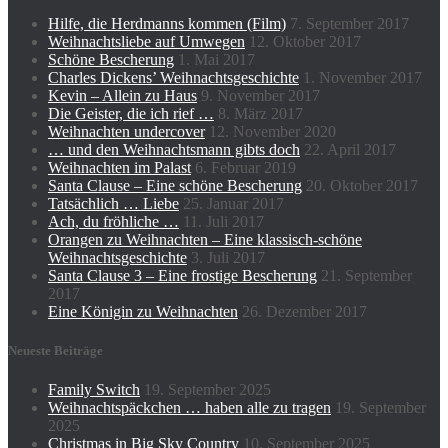
Hilfe, die Herdmanns kommen (Film)
7. September 2017
Weihnachtsliebe auf Umwegen
12. Oktober 2017
Schöne Bescherung
1. Mai 2017
Charles Dickens’ Weihnachtsgeschichte
1. November 2017
Kevin – Allein zu Haus
9. November 2017
Die Geister, die ich rief …
8. März 2017
Weihnachten undercover
12. November 2020
… und den Weihnachtsmann gibts doch
22. April 2017
Weihnachten im Palast
6. Februar 2019
Santa Clause – Eine schöne Bescherung
20. Oktober 2017
Tatsächlich … Liebe
25. Januar 2017
Ach, du fröhliche …
11. Juli 2017
Orangen zu Weihnachten – Eine klassisch-schöne
Weihnachtsgeschichte
3. Juli 2017
Santa Clause 3 – Eine frostige Bescherung
21. September
2017
Eine Königin zu Weihnachten
26. Dezember 2017
Neueste Beiträge
Family Switch
19. September 2025
Weihnachtspäckchen … haben alle zu tragen
19. September
2025
Christmas in Big Sky Country
10. September 2025