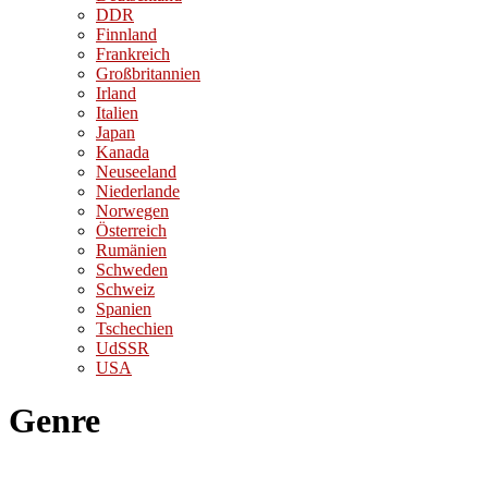
DDR
Finnland
Frankreich
Großbritannien
Irland
Italien
Japan
Kanada
Neuseeland
Niederlande
Norwegen
Österreich
Rumänien
Schweden
Schweiz
Spanien
Tschechien
UdSSR
USA
Genre