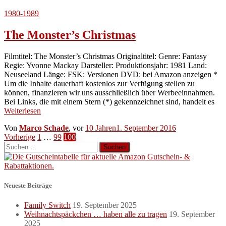
1980-1989
The Monster’s Christmas
Filmtitel: The Monster’s Christmas Originaltitel: Genre: Fantasy
Regie: Yvonne Mackay Darsteller: Produktionsjahr: 1981 Land:
Neuseeland Länge: FSK: Versionen DVD: bei Amazon anzeigen *
Um die Inhalte dauerhaft kostenlos zur Verfügung stellen zu
können, finanzieren wir uns ausschließlich über Werbeeinnahmen.
Bei Links, die mit einem Stern (*) gekennzeichnet sind, handelt es
Weiterlesen
Von
Marco Schade
, vor
10 Jahren
1. September 2016
Seitennummerierung
Vorherige
1
…
99
100
Suchen
der
nach:
Beiträge
Neueste Beiträge
Family Switch
19. September 2025
Weihnachtspäckchen … haben alle zu tragen
19. September
2025