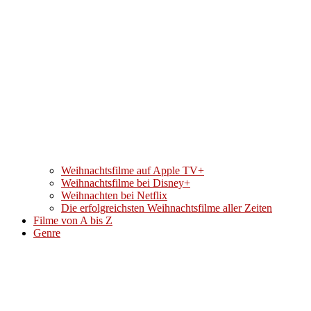
Weihnachtsfilme auf Apple TV+
Weihnachtsfilme bei Disney+
Weihnachten bei Netflix
Die erfolgreichsten Weihnachtsfilme aller Zeiten
Filme von A bis Z
Genre