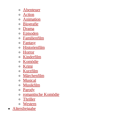
Abenteuer
Action
Animation
Biografie
Drama
Episoden
Familienfilm
Fantasy
Historienfilm
Horror
Kinderfilm
Komödie
Krimi
Kurzfilm
Märchenfilm
Musical
Musikfilm
Parody
romantische Komödie
Thriller
Western
Altersfreigabe