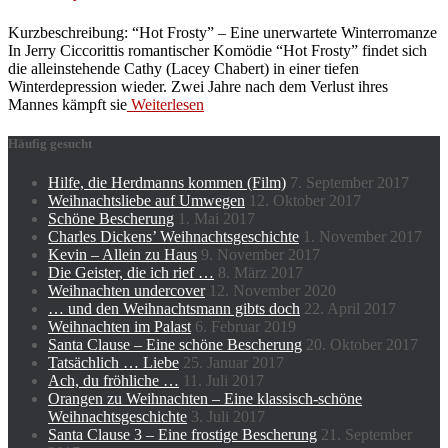
Kurzbeschreibung: “Hot Frosty” – Eine unerwartete Winterromanze
In Jerry Ciccorittis romantischer Komödie “Hot Frosty” findet sich
die alleinstehende Cathy (Lacey Chabert) in einer tiefen
Winterdepression wieder. Zwei Jahre nach dem Verlust ihres
Mannes kämpft sie
Weiterlesen
Häufig gesucht
Hilfe, die Herdmanns kommen (Film)
7. September 2017
Weihnachtsliebe auf Umwegen
12. Oktober 2017
Schöne Bescherung
1. Mai 2017
Charles Dickens’ Weihnachtsgeschichte
1. November 2017
Kevin – Allein zu Haus
9. November 2017
Die Geister, die ich rief …
8. März 2017
Weihnachten undercover
12. November 2020
… und den Weihnachtsmann gibts doch
22. April 2017
Weihnachten im Palast
6. Februar 2019
Santa Clause – Eine schöne Bescherung
20. Oktober 2017
Tatsächlich … Liebe
25. Januar 2017
Ach, du fröhliche …
11. Juli 2017
Orangen zu Weihnachten – Eine klassisch-schöne
Weihnachtsgeschichte
3. Juli 2017
Santa Clause 3 – Eine frostige Bescherung
21. September