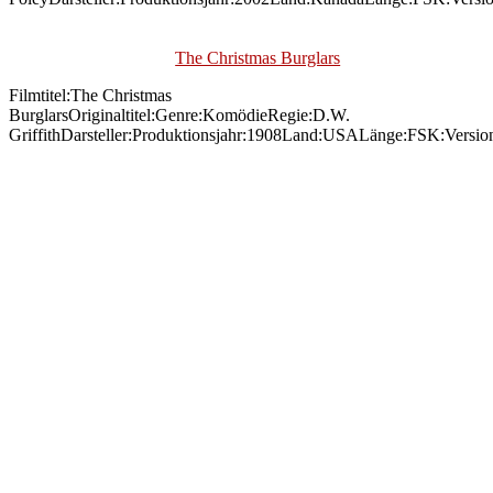
The Christmas Burglars
Filmtitel:The Christmas
BurglarsOriginaltitel:Genre:KomödieRegie:D.W.
GriffithDarsteller:Produktionsjahr:1908Land:USALänge:FSK:Versio