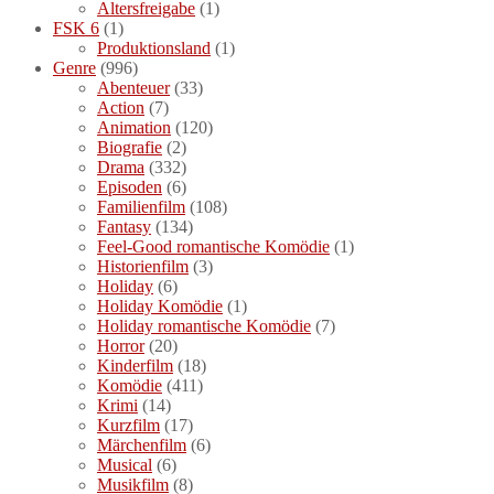
Altersfreigabe
(1)
FSK 6
(1)
Produktionsland
(1)
Genre
(996)
Abenteuer
(33)
Action
(7)
Animation
(120)
Biografie
(2)
Drama
(332)
Episoden
(6)
Familienfilm
(108)
Fantasy
(134)
Feel-Good romantische Komödie
(1)
Historienfilm
(3)
Holiday
(6)
Holiday Komödie
(1)
Holiday romantische Komödie
(7)
Horror
(20)
Kinderfilm
(18)
Komödie
(411)
Krimi
(14)
Kurzfilm
(17)
Märchenfilm
(6)
Musical
(6)
Musikfilm
(8)