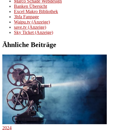
Marco Schade Webdesign
Banken Übersicht
Excel Makro Bibliothek
3hfa Fanpage
Waipu.tv (Anzeige)
save.tv (Anzeige)
Sky Ticket (Anzeige)
Ähnliche Beiträge
2024