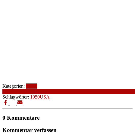
Kategorien:
1950-
1959
Altersfreigabe
Genre
Kurzfilm
Produktionsjahr
Produktionsland
U
Schlagwörter:
1950
USA
0 Kommentare
Kommentar verfassen