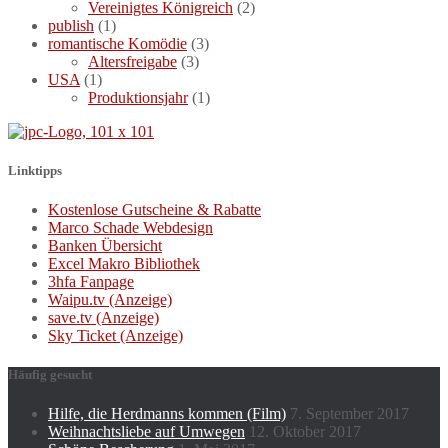
Vereinigtes Königreich
(2)
publish
(1)
romantische Komödie
(3)
Altersfreigabe
(3)
USA
(1)
Produktionsjahr
(1)
Linktipps
Kostenlose Gutscheine & Rabatte
Marco Schade Webdesign
Banken Übersicht
Excel Makro Bibliothek
3hfa Fanpage
Waipu.tv (Anzeige)
save.tv (Anzeige)
Sky Ticket (Anzeige)
Häufig gesucht
Hilfe, die Herdmanns kommen (Film)
7. September 2017
Weihnachtsliebe auf Umwegen
12. Oktober 2017