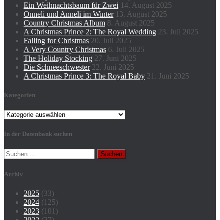
Ein Weihnachtsbaum für Zwei
14. August 2025
Onneli und Anneli im Winter
13. August 2025
Country Christmas Album
8. August 2025
A Christmas Prince 2: The Royal Wedding
23. Juli 2025
Falling for Christmas
20. Juli 2025
A Very Country Christmas
6. Juli 2025
The Holiday Stocking
27. Juni 2025
Die Schneeschwester
22. Juni 2025
A Christmas Prince 3: The Royal Baby
21. Juni 2025
Kategorien
Kategorien
In der Datenbank suchen
Suchen
nach:
Archiv
2025
(33)
2024
(125)
2023
(101)
2022
(27)