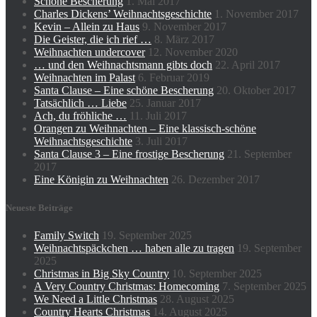
Schöne Bescherung
1. Mai 2017
Charles Dickens’ Weihnachtsgeschichte
1. November 2017
Kevin – Allein zu Haus
9. November 2017
Die Geister, die ich rief …
8. März 2017
Weihnachten undercover
12. November 2020
… und den Weihnachtsmann gibts doch
22. April 2017
Weihnachten im Palast
6. Februar 2019
Santa Clause – Eine schöne Bescherung
20. Oktober 2017
Tatsächlich … Liebe
25. Januar 2017
Ach, du fröhliche …
11. Juli 2017
Orangen zu Weihnachten – Eine klassisch-schöne
Weihnachtsgeschichte
3. Juli 2017
Santa Clause 3 – Eine frostige Bescherung
21. September
2017
Eine Königin zu Weihnachten
26. Dezember 2017
Neueste Beiträge
Family Switch
19. September 2025
Weihnachtspäckchen … haben alle zu tragen
19. September
2025
Christmas in Big Sky Country
10. September 2025
A Very Country Christmas: Homecoming
7. September 2025
We Need a Little Christmas
28. August 2025
Country Hearts Christmas
14. August 2025