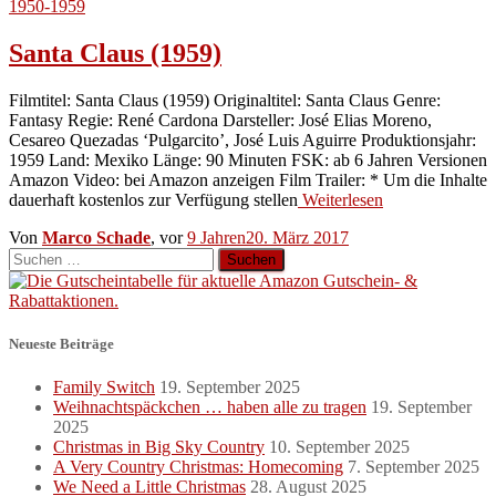
1950-1959
Santa Claus (1959)
Filmtitel: Santa Claus (1959) Originaltitel: Santa Claus Genre:
Fantasy Regie: René Cardona Darsteller: José Elias Moreno,
Cesareo Quezadas ‘Pulgarcito’, José Luis Aguirre Produktionsjahr:
1959 Land: Mexiko Länge: 90 Minuten FSK: ab 6 Jahren Versionen
Amazon Video: bei Amazon anzeigen Film Trailer: * Um die Inhalte
dauerhaft kostenlos zur Verfügung stellen
Weiterlesen
Von
Marco Schade
, vor
9 Jahren
20. März 2017
Suchen
nach:
Neueste Beiträge
Family Switch
19. September 2025
Weihnachtspäckchen … haben alle zu tragen
19. September
2025
Christmas in Big Sky Country
10. September 2025
A Very Country Christmas: Homecoming
7. September 2025
We Need a Little Christmas
28. August 2025