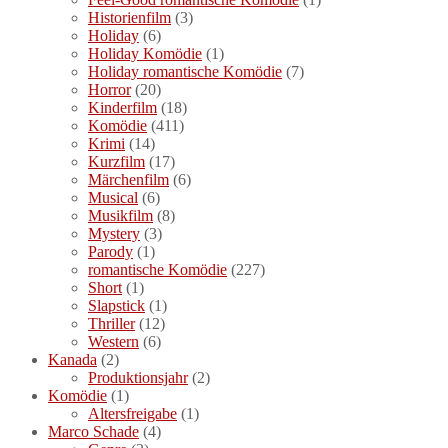
Historienfilm
(3)
Holiday
(6)
Holiday Komödie
(1)
Holiday romantische Komödie
(7)
Horror
(20)
Kinderfilm
(18)
Komödie
(411)
Krimi
(14)
Kurzfilm
(17)
Märchenfilm
(6)
Musical
(6)
Musikfilm
(8)
Mystery
(3)
Parody
(1)
romantische Komödie
(227)
Short
(1)
Slapstick
(1)
Thriller
(12)
Western
(6)
Kanada
(2)
Produktionsjahr
(2)
Komödie
(1)
Altersfreigabe
(1)
Marco Schade
(4)