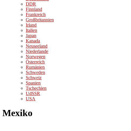
DDR
Finnland
Frankreich
Großbritannien
Irland
Italien
Japan
Kanada
Neuseeland
Niederlande
Norwegen
Österreich
Rumänien
Schweden
Schweiz
Spanien
Tschechien
UdSSR
USA
Mexiko