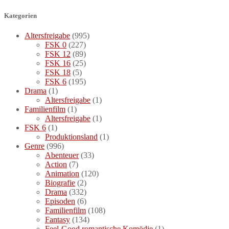
Kategorien
Altersfreigabe
(995)
FSK 0
(227)
FSK 12
(89)
FSK 16
(25)
FSK 18
(5)
FSK 6
(195)
Drama
(1)
Altersfreigabe
(1)
Familienfilm
(1)
Altersfreigabe
(1)
FSK 6
(1)
Produktionsland
(1)
Genre
(996)
Abenteuer
(33)
Action
(7)
Animation
(120)
Biografie
(2)
Drama
(332)
Episoden
(6)
Familienfilm
(108)
Fantasy
(134)
Feel-Good romantische Komödie
(1)