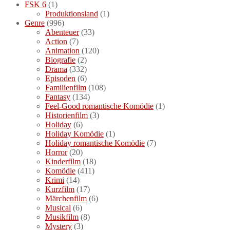
FSK 6
(1)
Produktionsland
(1)
Genre
(996)
Abenteuer
(33)
Action
(7)
Animation
(120)
Biografie
(2)
Drama
(332)
Episoden
(6)
Familienfilm
(108)
Fantasy
(134)
Feel-Good romantische Komödie
(1)
Historienfilm
(3)
Holiday
(6)
Holiday Komödie
(1)
Holiday romantische Komödie
(7)
Horror
(20)
Kinderfilm
(18)
Komödie
(411)
Krimi
(14)
Kurzfilm
(17)
Märchenfilm
(6)
Musical
(6)
Musikfilm
(8)
Mystery
(3)