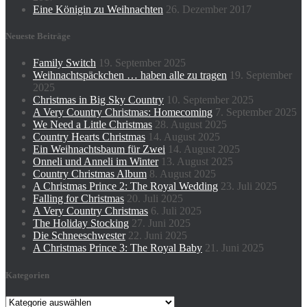
Eine Königin zu Weihnachten
26. Dezember 2017
Neueste Beiträge
Family Switch
19. September 2025
Weihnachtspäckchen … haben alle zu tragen
19. September
2025
Christmas in Big Sky Country
10. September 2025
A Very Country Christmas: Homecoming
7. September 2025
We Need a Little Christmas
28. August 2025
Country Hearts Christmas
14. August 2025
Ein Weihnachtsbaum für Zwei
14. August 2025
Onneli und Anneli im Winter
13. August 2025
Country Christmas Album
8. August 2025
A Christmas Prince 2: The Royal Wedding
23. Juli 2025
Falling for Christmas
20. Juli 2025
A Very Country Christmas
6. Juli 2025
The Holiday Stocking
27. Juni 2025
Die Schneeschwester
22. Juni 2025
A Christmas Prince 3: The Royal Baby
21. Juni 2025
Kategorien
Kategorien