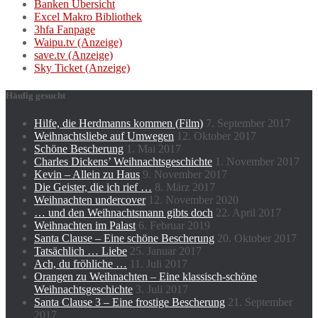
Banken Übersicht
Excel Makro Bibliothek
3hfa Fanpage
Waipu.tv (Anzeige)
save.tv (Anzeige)
Sky Ticket (Anzeige)
Häufig gesucht
Hilfe, die Herdmanns kommen (Film)
7. September 2017
Weihnachtsliebe auf Umwegen
12. Oktober 2017
Schöne Bescherung
1. Mai 2017
Charles Dickens’ Weihnachtsgeschichte
1. November 2017
Kevin – Allein zu Haus
9. November 2017
Die Geister, die ich rief …
8. März 2017
Weihnachten undercover
12. November 2020
… und den Weihnachtsmann gibts doch
22. April 2017
Weihnachten im Palast
6. Februar 2019
Santa Clause – Eine schöne Bescherung
20. Oktober 2017
Tatsächlich … Liebe
25. Januar 2017
Ach, du fröhliche …
11. Juli 2017
Orangen zu Weihnachten – Eine klassisch-schöne
Weihnachtsgeschichte
3. Juli 2017
Santa Clause 3 – Eine frostige Bescherung
21. September
2017