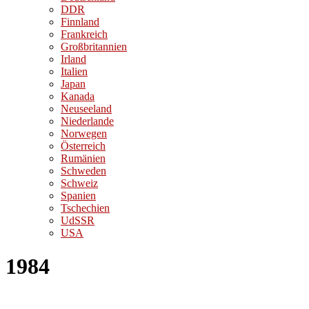
DDR
Finnland
Frankreich
Großbritannien
Irland
Italien
Japan
Kanada
Neuseeland
Niederlande
Norwegen
Österreich
Rumänien
Schweden
Schweiz
Spanien
Tschechien
UdSSR
USA
1984