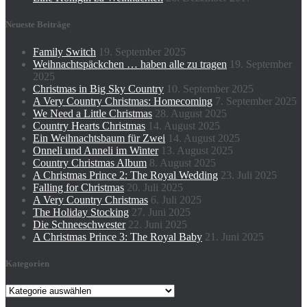
Neueste Beiträge
Family Switch
19. September 2025
Weihnachtspäckchen … haben alle zu tragen
19. September
2025
Christmas in Big Sky Country
10. September 2025
A Very Country Christmas: Homecoming
7. September 2025
We Need a Little Christmas
28. August 2025
Country Hearts Christmas
14. August 2025
Ein Weihnachtsbaum für Zwei
14. August 2025
Onneli und Anneli im Winter
13. August 2025
Country Christmas Album
8. August 2025
A Christmas Prince 2: The Royal Wedding
23. Juli 2025
Falling for Christmas
20. Juli 2025
A Very Country Christmas
6. Juli 2025
The Holiday Stocking
27. Juni 2025
Die Schneeschwester
22. Juni 2025
A Christmas Prince 3: The Royal Baby
21. Juni 2025
Kategorien
Kategorien