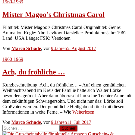
1960-1969
Mister Magoo’s Christmas Carol
Filmtitel: Mister Magoo’s Christmas Carol Originaltitel: Genre:
Animation Regie: Abe Levitow Darsteller: Produktionsjahr: 1962
Land: USA Länge: FSK: Versionen
Von
Marco Schade
, vor
9 Jahren
5. August 2017
1960-1969
Ach, du fröhliche …
Kurzbeschreibung: Ach, du fröhliche… – Auf einen gemütlichen
Weihnachtsabend im Kreis der Familie hatte sich Walter Lörke
besonders gefreut. Aber dann überrascht ihn seine Tochter Anne mit
dem zukünftigen Schwiegersohn. Und nicht nur das: Lörke soll
Großvater werden. Der gemütliche Heiligabend rückt mit diesen
Informationen in weite Ferne. – Wie
Weiterlesen
Von
Marco Schade
, vor
9 Jahren
11. Juli 2017
Suchen
nach: