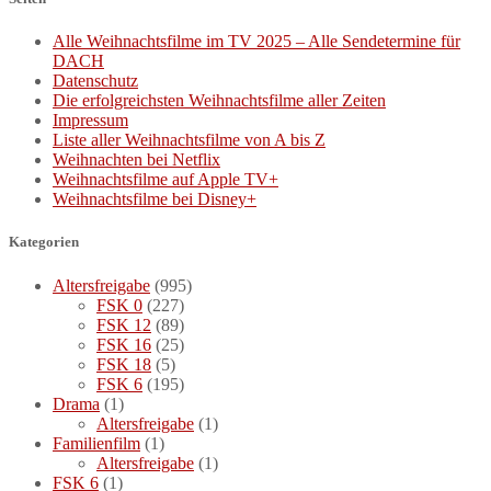
Alle Weihnachtsfilme im TV 2025 – Alle Sendetermine für
DACH
Datenschutz
Die erfolgreichsten Weihnachtsfilme aller Zeiten
Impressum
Liste aller Weihnachtsfilme von A bis Z
Weihnachten bei Netflix
Weihnachtsfilme auf Apple TV+
Weihnachtsfilme bei Disney+
Kategorien
Altersfreigabe
(995)
FSK 0
(227)
FSK 12
(89)
FSK 16
(25)
FSK 18
(5)
FSK 6
(195)
Drama
(1)
Altersfreigabe
(1)
Familienfilm
(1)
Altersfreigabe
(1)
FSK 6
(1)