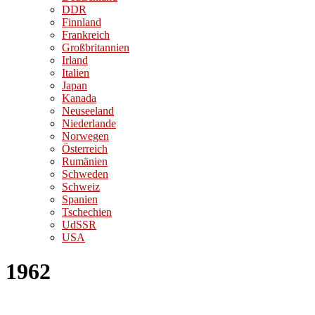
DDR
Finnland
Frankreich
Großbritannien
Irland
Italien
Japan
Kanada
Neuseeland
Niederlande
Norwegen
Österreich
Rumänien
Schweden
Schweiz
Spanien
Tschechien
UdSSR
USA
1962