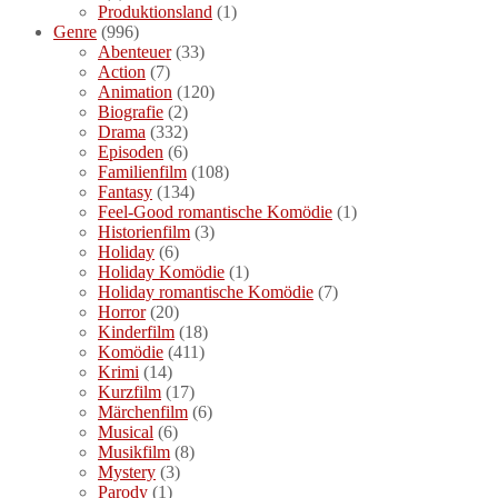
Produktionsland
(1)
Genre
(996)
Abenteuer
(33)
Action
(7)
Animation
(120)
Biografie
(2)
Drama
(332)
Episoden
(6)
Familienfilm
(108)
Fantasy
(134)
Feel-Good romantische Komödie
(1)
Historienfilm
(3)
Holiday
(6)
Holiday Komödie
(1)
Holiday romantische Komödie
(7)
Horror
(20)
Kinderfilm
(18)
Komödie
(411)
Krimi
(14)
Kurzfilm
(17)
Märchenfilm
(6)
Musical
(6)
Musikfilm
(8)
Mystery
(3)
Parody
(1)