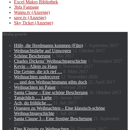
Excel Makro Bibliothek
3hfa Fanpage
Waipu.tv (Anzeige)
save.tv (Anzeige)
Sky Ticket (Anzeige)
Häufig gesucht
Hilfe, die Herdmanns kommen (Film)
7. September 2017
Weihnachtsliebe auf Umwegen
12. Oktober 2017
Schöne Bescherung
1. Mai 2017
Charles Dickens’ Weihnachtsgeschichte
1. November 2017
Kevin – Allein zu Haus
9. November 2017
Die Geister, die ich rief …
8. März 2017
Weihnachten undercover
12. November 2020
… und den Weihnachtsmann gibts doch
22. April 2017
Weihnachten im Palast
6. Februar 2019
Santa Clause – Eine schöne Bescherung
20. Oktober 2017
Tatsächlich … Liebe
25. Januar 2017
Ach, du fröhliche …
11. Juli 2017
Orangen zu Weihnachten – Eine klassisch-schöne
Weihnachtsgeschichte
3. Juli 2017
Santa Clause 3 – Eine frostige Bescherung
21. September
2017
Eine Königin zu Weihnachten
26. Dezember 2017