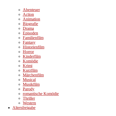
Abenteuer
Action
Animation
Biografie
Drama
Episoden
Familienfilm
Fantasy
Historienfilm
Horror
Kinderfilm
Komödie
Krimi
Kurzfilm
Märchenfilm
Musical
Musikfilm
Parody
romantische Komödie
Thriller
Western
Altersfreigabe