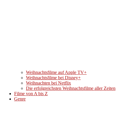
Weihnachtsfilme auf Apple TV+
Weihnachtsfilme bei Disney+
Weihnachten bei Netflix
Die erfolgreichsten Weihnachtsfilme aller Zeiten
Filme von A bis Z
Genre