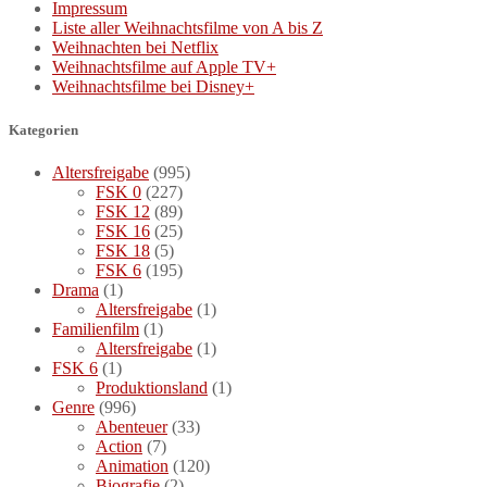
Impressum
Liste aller Weihnachtsfilme von A bis Z
Weihnachten bei Netflix
Weihnachtsfilme auf Apple TV+
Weihnachtsfilme bei Disney+
Kategorien
Altersfreigabe
(995)
FSK 0
(227)
FSK 12
(89)
FSK 16
(25)
FSK 18
(5)
FSK 6
(195)
Drama
(1)
Altersfreigabe
(1)
Familienfilm
(1)
Altersfreigabe
(1)
FSK 6
(1)
Produktionsland
(1)
Genre
(996)
Abenteuer
(33)
Action
(7)
Animation
(120)
Biografie
(2)