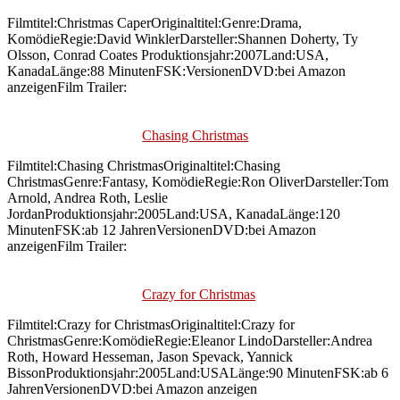
Filmtitel:Christmas CaperOriginaltitel:Genre:Drama,
KomödieRegie:David WinklerDarsteller:Shannen Doherty, Ty
Olsson, Conrad Coates Produktionsjahr:2007Land:USA,
KanadaLänge:88 MinutenFSK:VersionenDVD:bei Amazon
anzeigenFilm Trailer:
Chasing Christmas
Filmtitel:Chasing ChristmasOriginaltitel:Chasing
ChristmasGenre:Fantasy, KomödieRegie:Ron OliverDarsteller:Tom
Arnold, Andrea Roth, Leslie
JordanProduktionsjahr:2005Land:USA, KanadaLänge:120
MinutenFSK:ab 12 JahrenVersionenDVD:bei Amazon
anzeigenFilm Trailer:
Crazy for Christmas
Filmtitel:Crazy for ChristmasOriginaltitel:Crazy for
ChristmasGenre:KomödieRegie:Eleanor LindoDarsteller:Andrea
Roth, Howard Hesseman, Jason Spevack, Yannick
BissonProduktionsjahr:2005Land:USALänge:90 MinutenFSK:ab 6
JahrenVersionenDVD:bei Amazon anzeigen