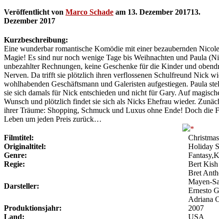
Veröffentlicht von
Marco Schade
am
13. Dezember 2017
13.
Dezember 2017
Kurzbeschreibung:
Eine wunderbar romantische Komödie mit einer bezaubernden Nicole 
Magie! Es sind nur noch wenige Tage bis Weihnachten und Paula (Nico
unbezahlter Rechnungen, keine Geschenke für die Kinder und obendre
Nerven. Da trifft sie plötzlich ihren verflossenen Schulfreund Nick wi
wohlhabenden Geschäftsmann und Galeristen aufgestiegen. Paula stellt
sie sich damals für Nick entschieden und nicht für Gary. Auf magisch
Wunsch und plötzlich findet sie sich als Nicks Ehefrau wieder. Zunäch
ihrer Träume: Shopping, Schmuck und Luxus ohne Ende! Doch die Freu
Leben um jeden Preis zurück…
Filmtitel:
Christma
Originaltitel:
Holiday 
Genre:
Fantasy,
Regie:
Bert Kish
Bret Antho
Mayen-Sal
Darsteller:
Ernesto G
Adriana O
Produktionsjahr:
2007
Land:
USA