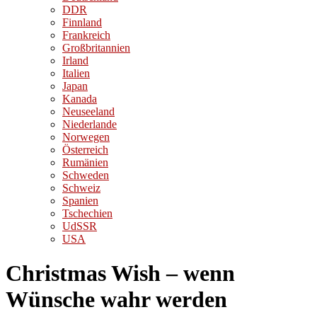
DDR
Finnland
Frankreich
Großbritannien
Irland
Italien
Japan
Kanada
Neuseeland
Niederlande
Norwegen
Österreich
Rumänien
Schweden
Schweiz
Spanien
Tschechien
UdSSR
USA
Christmas Wish – wenn
Wünsche wahr werden