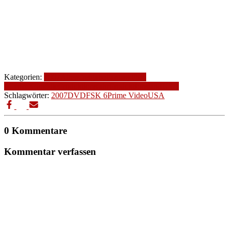
Kategorien:
2007
Altersfreigabe
Fantasy
FSK
6
Genre
Komödie
Produktionsjahr
Produktionsland
USA
Schlagwörter:
2007
DVD
FSK 6
Prime Video
USA
0 Kommentare
Kommentar verfassen