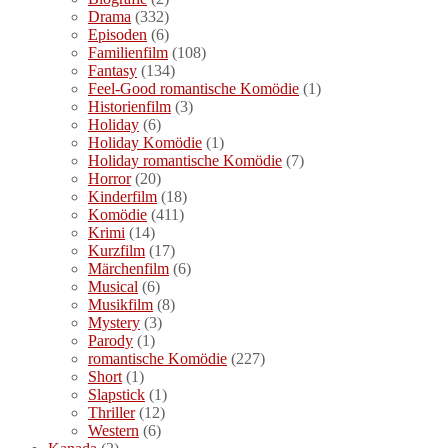
Drama
(332)
Episoden
(6)
Familienfilm
(108)
Fantasy
(134)
Feel-Good romantische Komödie
(1)
Historienfilm
(3)
Holiday
(6)
Holiday Komödie
(1)
Holiday romantische Komödie
(7)
Horror
(20)
Kinderfilm
(18)
Komödie
(411)
Krimi
(14)
Kurzfilm
(17)
Märchenfilm
(6)
Musical
(6)
Musikfilm
(8)
Mystery
(3)
Parody
(1)
romantische Komödie
(227)
Short
(1)
Slapstick
(1)
Thriller
(12)
Western
(6)