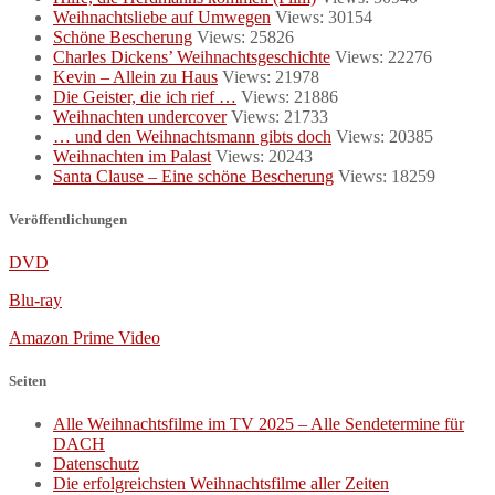
Weihnachtsliebe auf Umwegen
Views: 30154
Schöne Bescherung
Views: 25826
Charles Dickens’ Weihnachtsgeschichte
Views: 22276
Kevin – Allein zu Haus
Views: 21978
Die Geister, die ich rief …
Views: 21886
Weihnachten undercover
Views: 21733
… und den Weihnachtsmann gibts doch
Views: 20385
Weihnachten im Palast
Views: 20243
Santa Clause – Eine schöne Bescherung
Views: 18259
Veröffentlichungen
DVD
Blu-ray
Amazon Prime Video
Seiten
Alle Weihnachtsfilme im TV 2025 – Alle Sendetermine für
DACH
Datenschutz
Die erfolgreichsten Weihnachtsfilme aller Zeiten