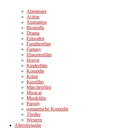
Abenteuer
Action
Animation
Biografie
Drama
Episoden
Familienfilm
Fantasy
Historienfilm
Horror
Kinderfilm
Komödie
Krimi
Kurzfilm
Märchenfilm
Musical
Musikfilm
Parody
romantische Komödie
Thriller
Western
Altersfreigabe