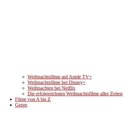
Weihnachtsfilme auf Apple TV+
Weihnachtsfilme bei Disney+
Weihnachten bei Netflix
Die erfolgreichsten Weihnachtsfilme aller Zeiten
Filme von A bis Z
Genre