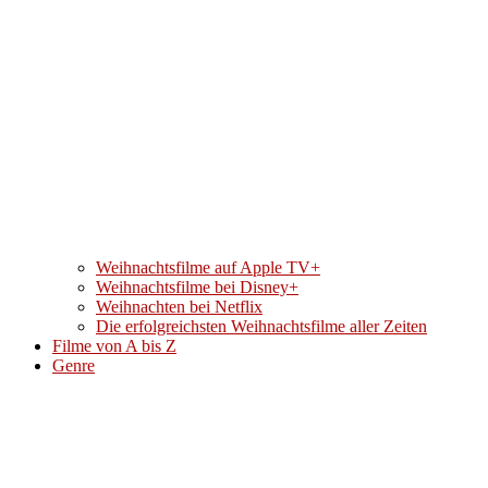
Weihnachtsfilme auf Apple TV+
Weihnachtsfilme bei Disney+
Weihnachten bei Netflix
Die erfolgreichsten Weihnachtsfilme aller Zeiten
Filme von A bis Z
Genre