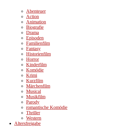
Abenteuer
Action
Animation
Biografie
Drama
Episoden
Familienfilm
Fantasy
Historienfilm
Horror
Kinderfilm
Komödie
Krimi
Kurzfilm
Märchenfilm
Musical
Musikfilm
Parody
romantische Komödie
Thriller
Western
Altersfreigabe