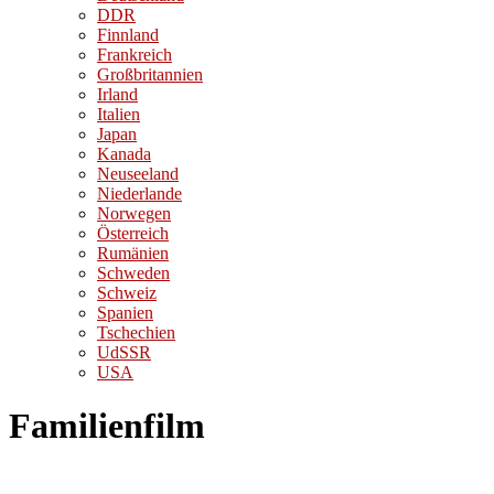
DDR
Finnland
Frankreich
Großbritannien
Irland
Italien
Japan
Kanada
Neuseeland
Niederlande
Norwegen
Österreich
Rumänien
Schweden
Schweiz
Spanien
Tschechien
UdSSR
USA
Familienfilm