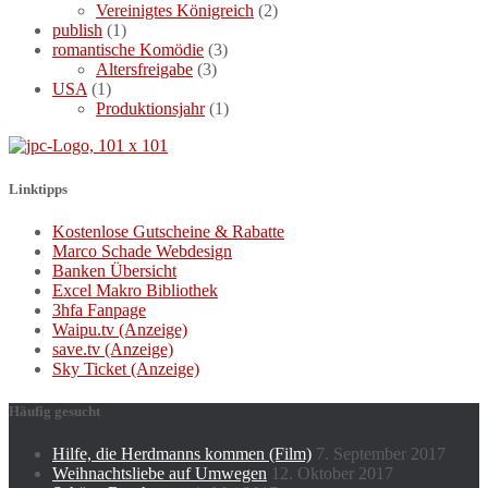
Vereinigtes Königreich
(2)
publish
(1)
romantische Komödie
(3)
Altersfreigabe
(3)
USA
(1)
Produktionsjahr
(1)
Linktipps
Kostenlose Gutscheine & Rabatte
Marco Schade Webdesign
Banken Übersicht
Excel Makro Bibliothek
3hfa Fanpage
Waipu.tv (Anzeige)
save.tv (Anzeige)
Sky Ticket (Anzeige)
Häufig gesucht
Hilfe, die Herdmanns kommen (Film)
7. September 2017
Weihnachtsliebe auf Umwegen
12. Oktober 2017