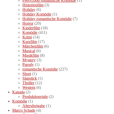
Feel-Good romantische Komödie
(1)
Historienfilm
(3)
Holiday
(6)
Holiday Komödie
(1)
Holiday romantische Komödie
(7)
Horror
(20)
Kinderfilm
(18)
Komödie
(411)
Krimi
(14)
Kurzfilm
(17)
Märchenfilm
(6)
Musical
(6)
Musikfilm
(8)
Mystery
(3)
Parody
(1)
romantische Komödie
(227)
Short
(1)
Slapstick
(1)
Thriller
(12)
Western
(6)
Kanada
(2)
Produktionsjahr
(2)
Komödie
(1)
Altersfreigabe
(1)
Marco Schade
(4)