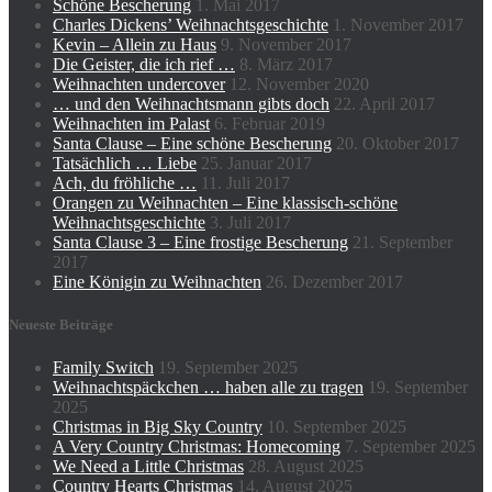
Schöne Bescherung
1. Mai 2017
Charles Dickens’ Weihnachtsgeschichte
1. November 2017
Kevin – Allein zu Haus
9. November 2017
Die Geister, die ich rief …
8. März 2017
Weihnachten undercover
12. November 2020
… und den Weihnachtsmann gibts doch
22. April 2017
Weihnachten im Palast
6. Februar 2019
Santa Clause – Eine schöne Bescherung
20. Oktober 2017
Tatsächlich … Liebe
25. Januar 2017
Ach, du fröhliche …
11. Juli 2017
Orangen zu Weihnachten – Eine klassisch-schöne
Weihnachtsgeschichte
3. Juli 2017
Santa Clause 3 – Eine frostige Bescherung
21. September
2017
Eine Königin zu Weihnachten
26. Dezember 2017
Neueste Beiträge
Family Switch
19. September 2025
Weihnachtspäckchen … haben alle zu tragen
19. September
2025
Christmas in Big Sky Country
10. September 2025
A Very Country Christmas: Homecoming
7. September 2025
We Need a Little Christmas
28. August 2025
Country Hearts Christmas
14. August 2025