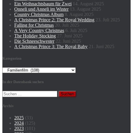
Ein Weihnachtsbaum für Zwei
14. August 2025
Onneli und Anneli im Winter
13. August 2025
Country Christmas Album
8. August 2025
A Christmas Prince 2: The Royal Wedding
23. Juli 2025
Falling for Christmas
20. Juli 2025
A Very Country Christmas
6. Juli 2025
The Holiday Stocking
27. Juni 2025
Die Schneeschwester
22. Juni 2025
A Christmas Prince 3: The Royal Baby
21. Juni 2025
Kategorien
Kategorien
In der Datenbank suchen
Suchen
nach:
Archiv
2025
(33)
2024
(125)
2023
(101)