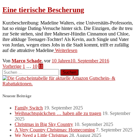
Eine tierische Bescherung
Kurzbeschreibung: Madeline Walters, eine Universitäts-Professorin,
hat so einige Dating-Versuche hinter sich. Die Einzigen, die ihr treu
zur Seite stehen, sind ihre Malteser-Hündin Cinnamon und Chloe,
ihre altkluge Teenager-Tochter! Als Kevin, auch Single und Vater
von Jordan, wegen eines Jobs in die Stadt kommt, trifft er zufällig
auf die attraktive Madeline
Weiterlesen
Von
Marco Schade
, vor
10 Jahren
10. September 2016
Seitennummerierung
Vorherige
1
…
10
11
Suchen
der
nach:
Beiträge
Neueste Beiträge
Family Switch
19. September 2025
Weihnachtspäckchen … haben alle zu tragen
19. September
2025
Christmas in Big Sky Country
10. September 2025
A Very Country Christmas: Homecoming
7. September 2025
We Need a Little Christmas
28. August 2025